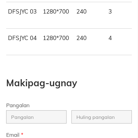
DFSJYC 03
1280*700
240
3
DFSJYC 04
1280*700
240
4
Makipag-ugnay
Pangalan
Email
*