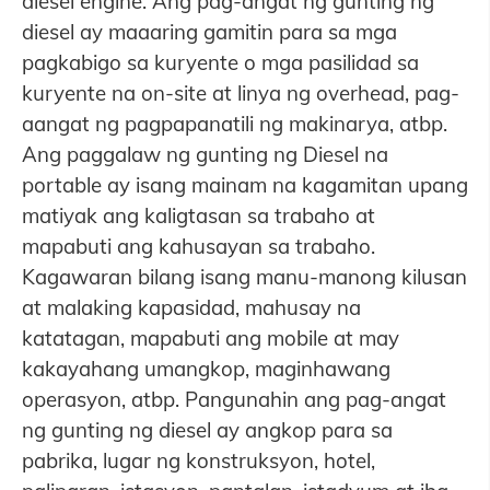
diesel engine. Ang pag-angat ng gunting ng
diesel ay maaaring gamitin para sa mga
pagkabigo sa kuryente o mga pasilidad sa
kuryente na on-site at linya ng overhead, pag-
aangat ng pagpapanatili ng makinarya, atbp.
Ang paggalaw ng gunting ng Diesel na
portable ay isang mainam na kagamitan upang
matiyak ang kaligtasan sa trabaho at
mapabuti ang kahusayan sa trabaho.
Kagawaran bilang isang manu-manong kilusan
at malaking kapasidad, mahusay na
katatagan, mapabuti ang mobile at may
kakayahang umangkop, maginhawang
operasyon, atbp. Pangunahin ang pag-angat
ng gunting ng diesel ay angkop para sa
pabrika, lugar ng konstruksyon, hotel,