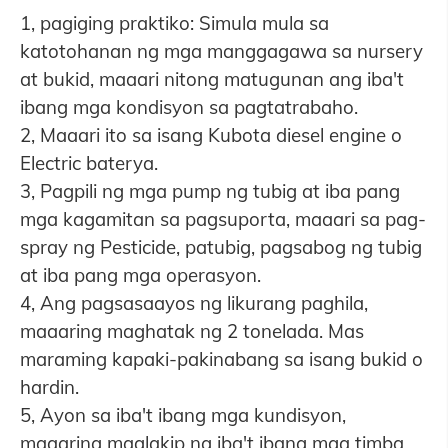
1, pagiging praktiko: Simula mula sa
katotohanan ng mga manggagawa sa nursery
at bukid, maaari nitong matugunan ang iba't
ibang mga kondisyon sa pagtatrabaho.
2, Maaari ito sa isang Kubota diesel engine o
Electric baterya.
3, Pagpili ng mga pump ng tubig at iba pang
mga kagamitan sa pagsuporta, maaari sa pag-
spray ng Pesticide, patubig, pagsabog ng tubig
at iba pang mga operasyon.
4, Ang pagsasaayos ng likurang paghila,
maaaring maghatak ng 2 tonelada. Mas
maraming kapaki-pakinabang sa isang bukid o
hardin.
5, Ayon sa iba't ibang mga kundisyon,
maaaring maglakip ng iba't ibang mga timba,