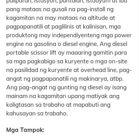
paliparan, istasyon, pantalan, istadyum at iba
pang mataas na gusali na pag-install ng
kagamitan na may mataas na altitude at
pagpapanatili at paglilinis at kalinisan, mga
produktong may independiyenteng mga power
engine na gasolina o diesel engine, Ang diesel
portable scissor lift ay maaaring gamitin para
sa mga pagkabigo sa kuryente o mga on-site
na pasilidad ng kuryente at overhead line, pag-
angat ng pagpapanatili ng makinarya, atbp.
Ang pag-angat ng gunting ng diesel ay isang
mainam na kagamitan upang matiyak ang
kaligtasan sa trabaho at mapabuti ang
kahusayan sa trabaho.
Mga Tampok: