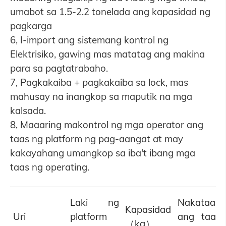
umabot sa 1.5-2.2 tonelada ang kapasidad ng
pagkarga
6, I-import ang sistemang kontrol ng
Elektrisiko, gawing mas matatag ang makina
para sa pagtatrabaho.
7, Pagkakaiba + pagkakaiba sa lock, mas
mahusay na inangkop sa maputik na mga
kalsada.
8, Maaaring makontrol ng mga operator ang
taas ng platform ng pag-aangat at may
kakayahang umangkop sa iba't ibang mga
taas ng operating.
Laki ng
Nakataas
Kapasidad
Uri
platform
ang taas
（kg）