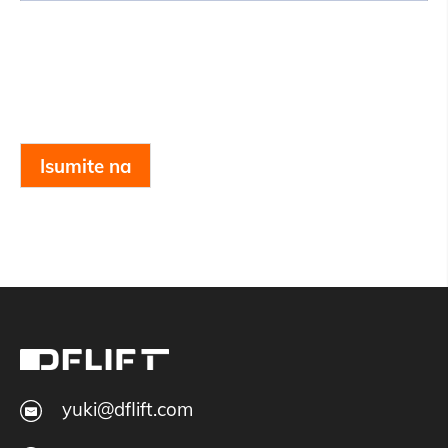
Isumite na
yuki@dflift.com