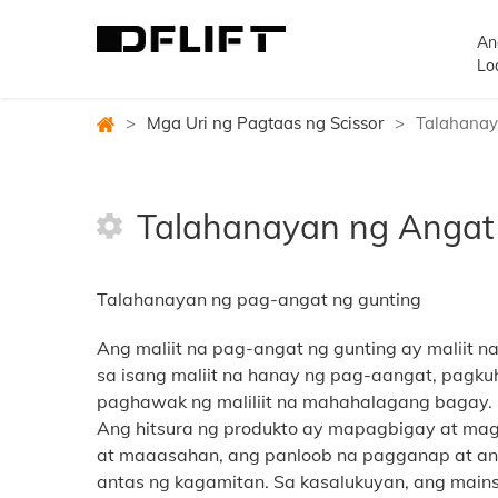
An
Lo
>
Mga Uri ng Pagtaas ng Scissor
>
Talahanay
Talahanayan ng Angat 
Talahanayan ng pag-angat ng gunting
Ang maliit na pag-angat ng gunting ay maliit n
sa isang maliit na hanay ng pag-aangat, pagku
paghawak ng maliliit na mahahalagang bagay.
Ang hitsura ng produkto ay mapagbigay at maga
at maaasahan, ang panloob na pagganap at an
antas ng kagamitan. Sa kasalukuyan, ang mains