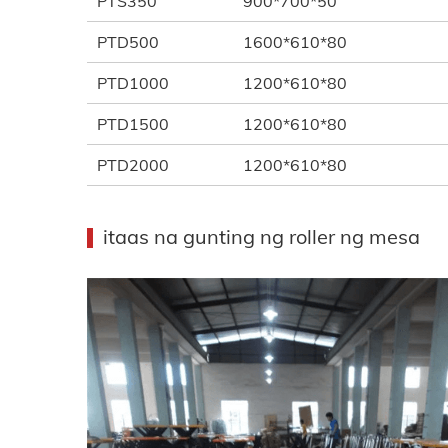
PTS350
900*700*50
PTD500
1600*610*80
PTD1000
1200*610*80
PTD1500
1200*610*80
PTD2000
1200*610*80
itaas na gunting ng roller ng mesa