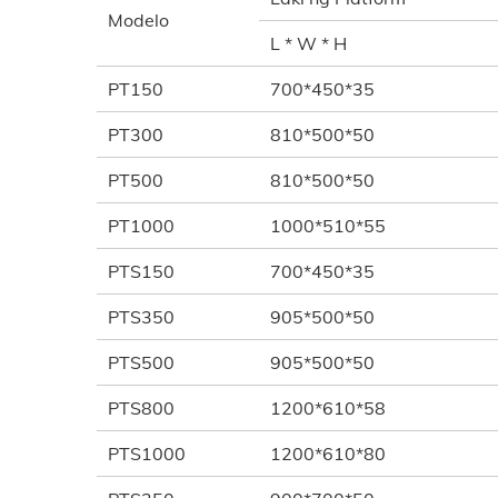
Modelo
L * W * H
PT150
700*450*35
PT300
810*500*50
PT500
810*500*50
PT1000
1000*510*55
PTS150
700*450*35
PTS350
905*500*50
PTS500
905*500*50
PTS800
1200*610*58
PTS1000
1200*610*80