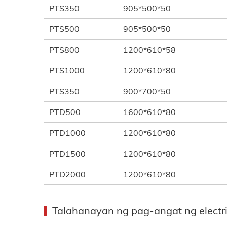
PTS350
905*500*50
PTS500
905*500*50
PTS800
1200*610*58
PTS1000
1200*610*80
PTS350
900*700*50
PTD500
1600*610*80
PTD1000
1200*610*80
PTD1500
1200*610*80
PTD2000
1200*610*80
Talahanayan ng pag-angat ng electri