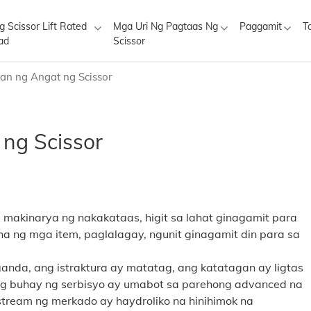
g Scissor Lift Rated
Mga Uri Ng Pagtaas Ng
Paggamit
T
ad
Scissor
an ng Angat ng Scissor
ng Scissor
a makinarya ng nakakataas, higit sa lahat ginagamit para
ha ng mga item, paglalagay, ngunit ginagamit din para sa
nda, ang istraktura ay matatag, ang katatagan ay ligtas
g buhay ng serbisyo ay umabot sa parehong advanced na
tream ng merkado ay haydroliko na hinihimok na