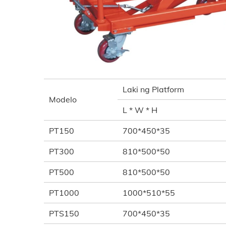
Laki ng Platform
Modelo
L * W * H
PT150
700*450*35
PT300
810*500*50
PT500
810*500*50
PT1000
1000*510*55
PTS150
700*450*35