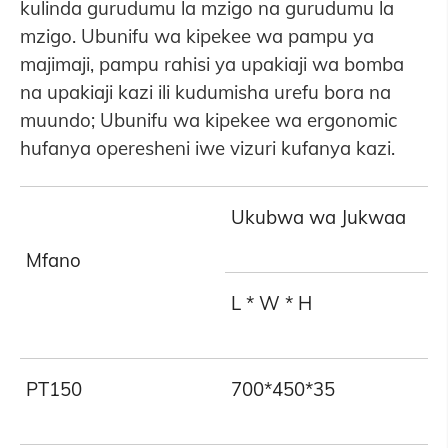
kulinda gurudumu la mzigo na gurudumu la
mzigo. Ubunifu wa kipekee wa pampu ya
majimaji, pampu rahisi ya upakiaji wa bomba
na upakiaji kazi ili kudumisha urefu bora na
muundo; Ubunifu wa kipekee wa ergonomic
hufanya operesheni iwe vizuri kufanya kazi.
Ukubwa wa Jukwaa
Mfano
L * W * H
PT150
700*450*35