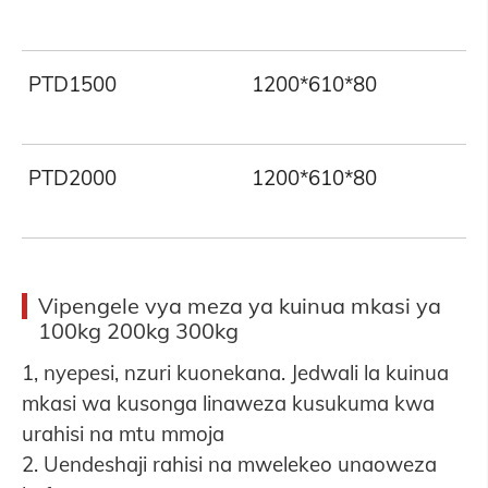
PTD1500
1200*610*80
PTD2000
1200*610*80
Vipengele vya meza ya kuinua mkasi ya
100kg 200kg 300kg
1, nyepesi, nzuri kuonekana. Jedwali la kuinua
mkasi wa kusonga linaweza kusukuma kwa
urahisi na mtu mmoja
2. Uendeshaji rahisi na mwelekeo unaoweza