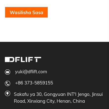
Wasilisha Sasa
yuki@dflift.com
+86 373-5859155
Sakafu ya 30, Gongyuan INT'I Jengo, Jinsui
Road, Xinxiang City, Henan, China