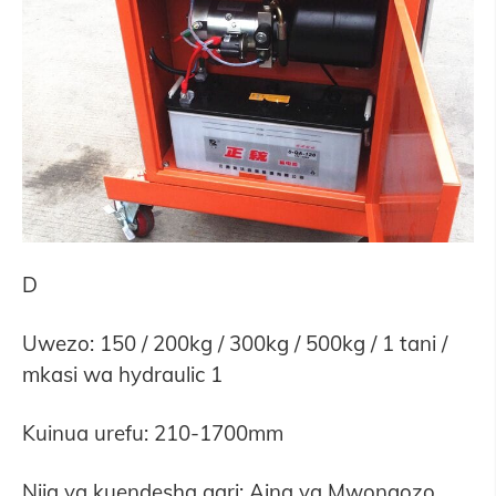
D
Uwezo: 150 / 200kg / 300kg / 500kg / 1 tani /
mkasi wa hydraulic 1
Kuinua urefu: 210-1700mm
Njia ya kuendesha gari: Aina ya Mwongozo