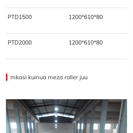
PTD1500
1200*610*80
PTD2000
1200*610*80
mkasi kuinua meza roller juu