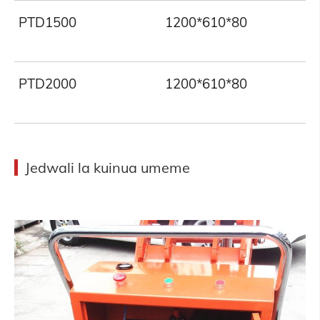
PTD1500
1200*610*80
PTD2000
1200*610*80
Jedwali la kuinua umeme