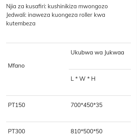
Njia za kusafiri: kushinikiza mwongozo
Jedwali: inaweza kuongeza roller kwa
kutembeza
Ukubwa wa Jukwaa
Mfano
L * W * H
PT150
700*450*35
PT300
810*500*50