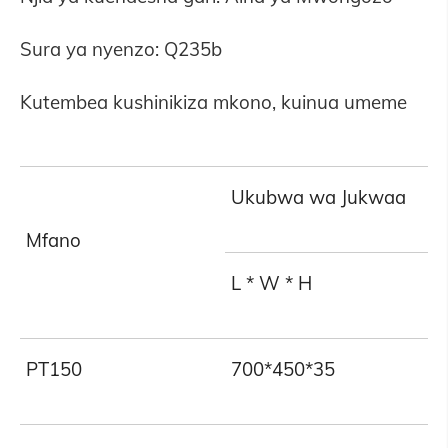
Sura ya nyenzo: Q235b
Kutembea kushinikiza mkono, kuinua umeme
Ukubwa wa Jukwaa
Mfano
L * W * H
PT150
700*450*35