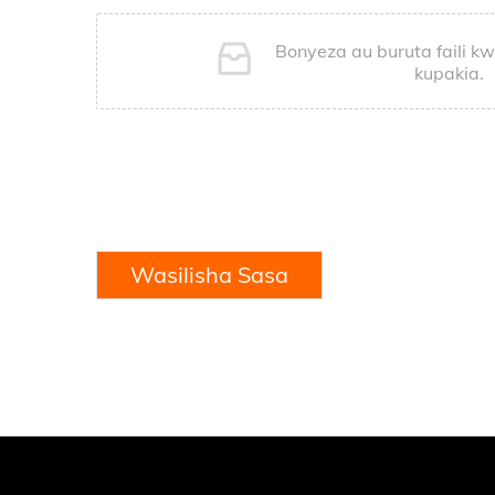
Bonyeza au buruta faili kwe
kupakia.
Wasilisha Sasa