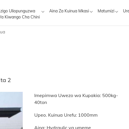
zigo Uliopunguzwa
Aina Za Kuinua Mkasi
Matumizi
Ur
a Kiwango Cha Chini
nua
ta 2
Imepimwa Uwezo wa Kupakia: 500kg-
40ton
Upeo. Kuinua Urefu: 1000mm
Aina: Hydraulic ya umeme