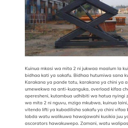
Kuinua mkasi wa mita 2 ni jukwaa maalum la kuinu
bidhaa kati ya sakafu. Bidhaa hutumiwa sana kw
Karakana ya pande tatu, karakana ya chini ya ar
umewekwa na anti-kuanguka, overload kifaa cha
operesheni, kutambua udhibiti wa hatua nyingi 
wa mita 2 ni nguvu, mzigo mkubwa, kuinua laini,
vitendo lifti ya kubadilisha sakafu ya chini vifa
labda watu walikuwa hawajawahi kusikia juu ya v
ascorators hawakuwepo. Zamani, watu walipaswa