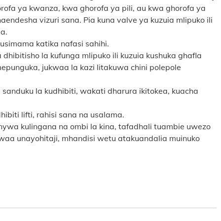
gorofa ya kwanza, kwa ghorofa ya pili, au kwa ghorofa ya
aendesha vizuri sana. Pia kuna valve ya kuzuia mlipuko ili
a.
usimama katika nafasi sahihi.
dhibitisho la kufunga mlipuko ili kuzuia kushuka ghafla
epunguka, jukwaa la kazi litakuwa chini polepole
 sanduku la kudhibiti, wakati dharura ikitokea, kuacha
iti lifti, rahisi sana na usalama.
nywa kulingana na ombi la kina, tafadhali tuambie uwezo
ukwaa unayohitaji, mhandisi wetu atakuandalia muinuko