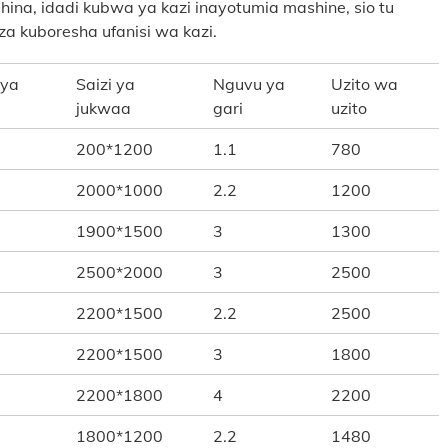
ina, idadi kubwa ya kazi inayotumia mashine, sio tu
za kuboresha ufanisi wa kazi.
 ya
Saizi ya
Nguvu ya
Uzito wa
jukwaa
gari
uzito
200*1200
1.1
780
2000*1000
2.2
1200
1900*1500
3
1300
2500*2000
3
2500
2200*1500
2.2
2500
2200*1500
3
1800
2200*1800
4
2200
1800*1200
2.2
1480