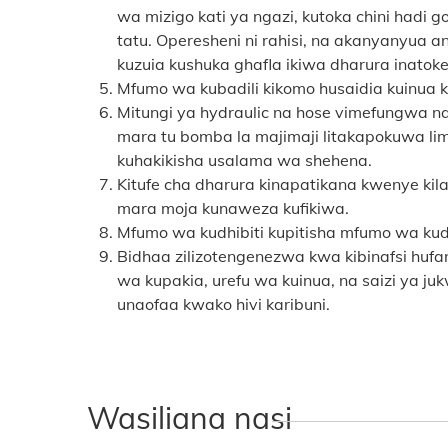
wa mizigo kati ya ngazi, kutoka chini hadi 
tatu. Operesheni ni rahisi, na akanyanyua an
kuzuia kushuka ghafla ikiwa dharura inatoke
Mfumo wa kubadili kikomo husaidia kuinua k
Mitungi ya hydraulic na hose vimefungwa na 
mara tu bomba la majimaji litakapokuwa lim
kuhakikisha usalama wa shehena.
Kitufe cha dharura kinapatikana kwenye kila
mara moja kunaweza kufikiwa.
Mfumo wa kudhibiti kupitisha mfumo wa kudhib
Bidhaa zilizotengenezwa kwa kibinafsi hufa
wa kupakia, urefu wa kuinua, na saizi ya j
unaofaa kwako hivi karibuni.
Wasiliana nasi