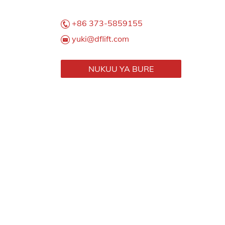
+86 373-5859155
yuki@dflift.com
NUKUU YA BURE