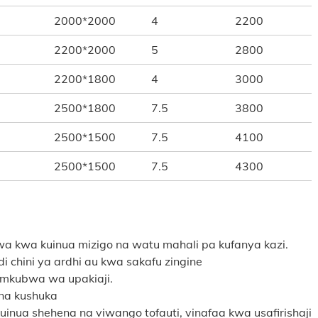
2000*2000
4
2200
2200*2000
5
2800
2200*1800
4
3000
2500*1800
7.5
3800
2500*1500
7.5
4100
2500*1500
7.5
4300
a kwa kuinua mizigo na watu mahali pa kufanya kazi.
i chini ya ardhi au kwa sakafu zingine
 mkubwa wa upakiaji.
na kushuka
inua shehena na viwango tofauti, vinafaa kwa usafirishaji