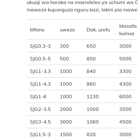
ukuaji wa haraka na maendeleo ya uchumi wa Ch
inaweza kupunguza nguvu kazi, lakini pia inawe
Masafa
Mfano
uwezo
Dak. urefu
kuinua
SJG0.3-3
300
650
3000
SJG0.5-5
500
850
5000
SJG1-3.3
1000
840
3300
SJG1-4.3
1000
860
4300
SJG1-6
1000
1230
6000
SJG2-3.5
2000
1000
3500
SJG3-4.5
3000
1060
4500
SJG1.5-3
1500
820
3000