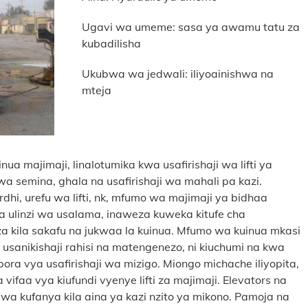
Ugavi wa umeme: sasa ya awamu tatu za
kubadilisha
Ukubwa wa jedwali: iliyoainishwa na
mteja
a majimaji, linalotumika kwa usafirishaji wa lifti ya
a semina, ghala na usafirishaji wa mahali pa kazi.
dhi, urefu wa lifti, nk, mfumo wa majimaji ya bidhaa
 ulinzi wa usalama, inaweza kuweka kitufe cha
za kila sakafu na jukwaa la kuinua. Mfumo wa kuinua mkasi
 usanikishaji rahisi na matengenezo, ni kiuchumi na kwa
a bora vya usafirishaji wa mizigo. Miongo michache iliyopita,
ifaa vya kiufundi vyenye lifti za majimaji. Elevators na
 kufanya kila aina ya kazi nzito ya mikono. Pamoja na