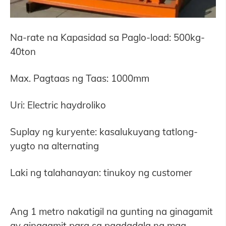
Na-rate na Kapasidad sa Paglo-load: 500kg-
40ton
Max. Pagtaas ng Taas: 1000mm
Uri: Electric haydroliko
Suplay ng kuryente: kasalukuyang tatlong-
yugto na alternating
Laki ng talahanayan: tinukoy ng customer
Ang 1 metro nakatigil na gunting na ginagamit
ay ginagamit para sa pagdadala ng mga