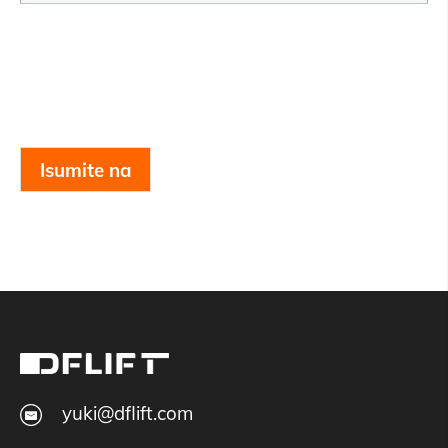
Isumite na
yuki@dflift.com