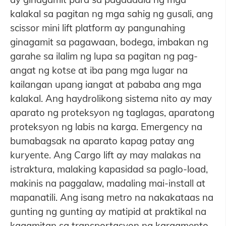
kalakal sa pagitan ng mga sahig ng gusali, ang
scissor mini lift platform ay pangunahing
ginagamit sa pagawaan, bodega, imbakan ng
garahe sa ilalim ng lupa sa pagitan ng pag-
angat ng kotse at iba pang mga lugar na
kailangan upang iangat at pababa ang mga
kalakal. Ang haydrolikong sistema nito ay may
aparato ng proteksyon ng taglagas, aparatong
proteksyon ng labis na karga. Emergency na
bumabagsak na aparato kapag patay ang
kuryente. Ang Cargo lift ay may malakas na
istraktura, malaking kapasidad sa paglo-load,
makinis na paggalaw, madaling mai-install at
mapanatili. Ang isang metro na nakakataas na
gunting ng gunting ay matipid at praktikal na
kagamitan sa transportasyon ng kargamento.