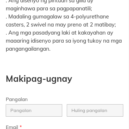
. Ang disenyo ng pintuan sa gilid ay
maginhawa para sa pagpapanatili;
. Madaling gumagalaw sa 4-polyurethane
casters, 2 swivel na may preno at 2 matibay;
. Ang mga pasadyang laki at kakayahan ay
maaaring idisenyo para sa iyong tukoy na mga
pangangailangan.
Makipag-ugnay
Pangalan
Email
*