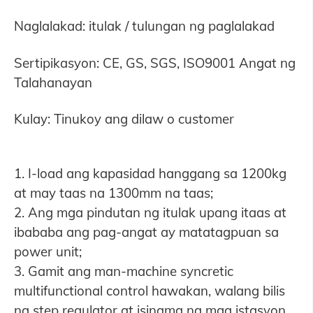
Naglalakad: itulak / tulungan ng paglalakad
Sertipikasyon: CE, GS, SGS, ISO9001 Angat ng
Talahanayan
Kulay: Tinukoy ang dilaw o customer
1. I-load ang kapasidad hanggang sa 1200kg
at may taas na 1300mm na taas;
2. Ang mga pindutan ng itulak upang itaas at
ibababa ang pag-angat ay matatagpuan sa
power unit;
3. Gamit ang man-machine syncretic
multifunctional control hawakan, walang bilis
na step regulator at isinama na mga istasyon