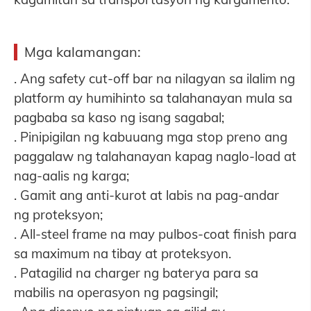
Mga kalamangan:
. Ang safety cut-off bar na nilagyan sa ilalim ng
platform ay humihinto sa talahanayan mula sa
pagbaba sa kaso ng isang sagabal;
. Pinipigilan ng kabuuang mga stop preno ang
paggalaw ng talahanayan kapag naglo-load at
nag-aalis ng karga;
. Gamit ang anti-kurot at labis na pag-andar
ng proteksyon;
. All-steel frame na may pulbos-coat finish para
sa maximum na tibay at proteksyon.
. Patagilid na charger ng baterya para sa
mabilis na operasyon ng pagsingil;