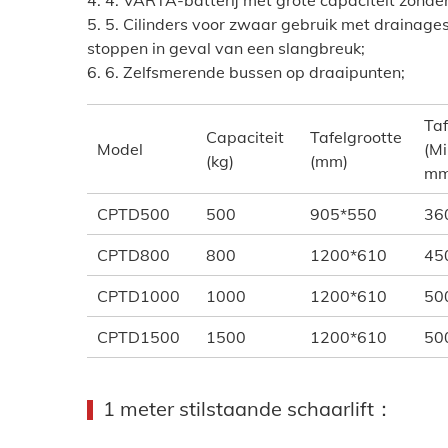
4. 4. VARTA-batterij met grote capaciteit zonde
5. 5. Cilinders voor zwaar gebruik met drainage
stoppen in geval van een slangbreuk;
6. 6. Zelfsmerende bussen op draaipunten;
Ta
Capaciteit
Tafelgrootte
Model
(Mi
(kg)
(mm)
mm
CPTD500
500
905*550
36
CPTD800
800
1200*610
45
CPTD1000
1000
1200*610
50
CPTD1500
1500
1200*610
50
1 meter stilstaande schaarlift：