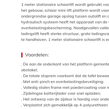
1 meter stationaire schaarlift wordt gebruikt v
het gebouw, schaar mini-lift platform wordt voo
ondergrondse garage opslag tussen autolift en a
hydraulisch systeem heeft het apparaat van de
overbelastingsbescherming. Noodgevallen valle
ladingslift heeft sterke structuur, grote ladingsc
te handhaven. 1 meter stationaire schaarlift is 
Voordelen:
. De aan de onderkant van het platform gemontee
obstakel;
. De totale stoprem voorkomt dat de tafel beweeg
. Met anti-pinch en overbelastingsbeveiliging;
. Volledig stalen frame met poedercoating voo
. Zijdelingse batterijlader voor snel opladen;
. Het ontwerp van de zijdeur is handig voor ond
. Verplaatst zich gemakkelijk op 4-polyurethaa