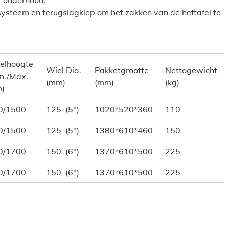
r onderhoud;
systeem en terugslagklep om het zakken van de heftafel te
felhoogte
Wiel Dia.
Pakketgrootte
Nettogewicht
n./Max.
(mm)
(mm)
(kg)
)
0/1500
125 (5″)
1020*520*360
110
0/1500
125 (5″)
1380*610*460
150
0/1700
150 (6″)
1370*610*500
225
0/1700
150 (6″)
1370*610*500
225