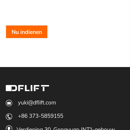
Nu indienen
yuki@dflift.com
+86 373-5859155
Verdieping 30, Gongyuan INT'I-gebouw,