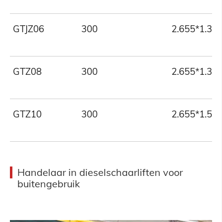
GTJZ06
300
2.655*1.35
GTZ08
300
2.655*1.35
GTZ10
300
2.655*1.55
Handelaar in dieselschaarliften voor
buitengebruik