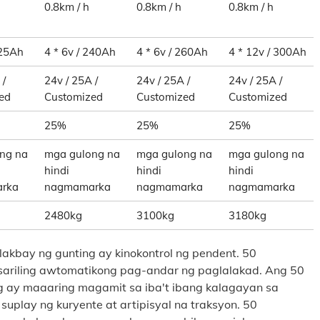
0.8km / h
0.8km / h
0.8km / h
225Ah
4 * 6v / 240Ah
4 * 6v / 260Ah
4 * 12v / 300Ah
 /
24v / 25A /
24v / 25A /
24v / 25A /
ed
Customized
Customized
Customized
25%
25%
25%
ng na
mga gulong na
mga gulong na
mga gulong na
hindi
hindi
hindi
rka
nagmamarka
nagmamarka
nagmamarka
2480kg
3100kg
3180kg
lakbay ng gunting ay kinokontrol ng pendent. 50
 sariling awtomatikong pag-andar ng paglalakad. Ang 50
g ay maaaring magamit sa iba't ibang kalagayan sa
suplay ng kuryente at artipisyal na traksyon. 50