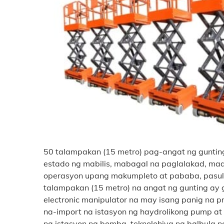
50 talampakan (15 metro) pag-angat ng gunting
estado ng mabilis, mabagal na paglalakad, ma
operasyon upang makumpleto at pababa, pasulo
talampakan (15 metro) na angat ng gunting ay 
electronic manipulator na may isang panig na 
na-import na istasyon ng haydrolikong pump a
na istasyon ng bomba, teknolohiya ng balbula n