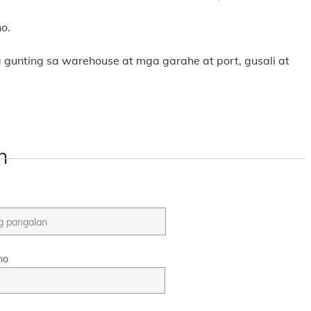
o.
gunting sa warehouse at mga garahe at port, gusali at
n
no