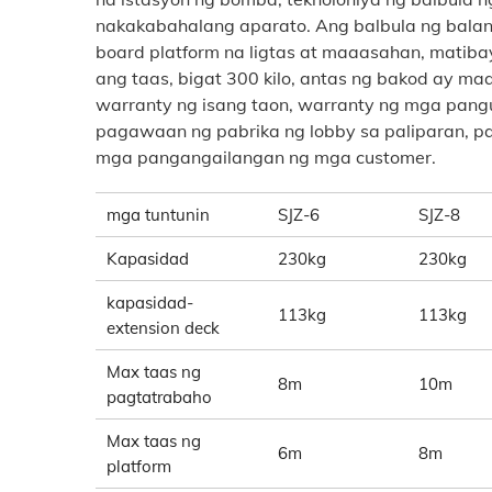
nakakabahalang aparato. Ang balbula ng balan
board platform na ligtas at maaasahan, matiba
ang taas, bigat 300 kilo, antas ng bakod ay 
warranty ng isang taon, warranty ng mga pang
pagawaan ng pabrika ng lobby sa paliparan, pa
mga pangangailangan ng mga customer.
mga tuntunin
SJZ-6
SJZ-8
Kapasidad
230kg
230kg
kapasidad-
113kg
113kg
extension deck
Max taas ng
8m
10m
pagtatrabaho
Max taas ng
6m
8m
platform