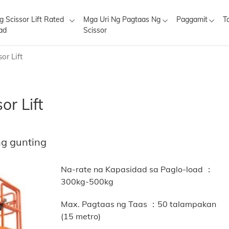
g Scissor Lift Rated
Mga Uri Ng Pagtaas Ng
Paggamit
T
ad
Scissor
or Lift
or Lift
ng gunting
Na-rate na Kapasidad sa Paglo-load ：
300kg-500kg
Max. Pagtaas ng Taas ：
50 talampakan
(15 metro)