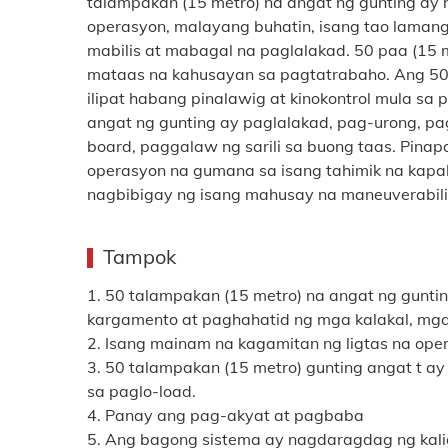
talampakan (15 metro) na angat ng gunting a
operasyon, malayang buhatin, isang tao lamang
mabilis at mabagal na paglalakad. 50 paa (15 
mataas na kahusayan sa pagtatrabaho. Ang 50 
ilipat habang pinalawig at kinokontrol mula sa
angat ng gunting ay paglalakad, pag-urong, p
board, paggalaw ng sarili sa buong taas. Pin
operasyon na gumana sa isang tahimik na kapal
nagbibigay ng isang mahusay na maneuverabili
Tampok
1. 50 talampakan (15 metro) na angat ng gunt
kargamento at paghahatid ng mga kalakal, mga
2. Isang mainam na kagamitan ng ligtas na op
3. 50 talampakan (15 metro) gunting angat t 
sa paglo-load.
4. Panay ang pag-akyat at pagbaba
5. Ang bagong sistema ay nagdaragdag ng kali