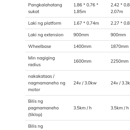
Pangkalahatang
1.86 * 0.76 *
2.42 * 0.8
sukat
1.85m
2.07m
Laki ng platform
1.67 * 0.74m
2.27 * 0.
Laki ng extension
900mm
900mm
Wheelbase
1400mm
1870mm
Min nagiging
1600mm
2250mm
radius
nakakataas /
nagmamaneho ng
24v / 3.0kw
24v / 3.3
motor
Bilis ng
pagmamaneho
3.5km / h
3.5km / h
(tiklop)
Bilis ng