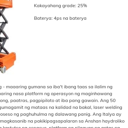
Kakayahang grade: 25%
Baterya: 4ps na baterya
 - maaaring gumana sa iba't ibang taas sa ilalim ng
aaring nasa platform ng operasyon ng maginhawang
ng, paatras, pagpipiloto at iba pang gawain. Ang 50
gumagamit ng mataas na kalidad na bakal, laser welding
proseso ng paghuhulma ng dalawang panig. Ang Italya ay
t magkasanib na pakikipagsapalaran sa Anshan haydroliko
g kartutso ng espasyo, platform na nilagyan ng antas ng