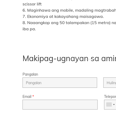
scissor lift
6. Maginhawa ang mobile, madaling magtrabah
7. Ekonomiya at kakayahang maisagawa.
8. Naaangkop ang 50 talampakan (15 metro) na 
iba pa.
Makipag-ugnayan sa ami
Pangalan
Email
*
Telepo