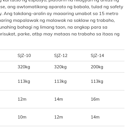
se, ang awtomatikong aparato ng babala, tulad ng safety
y. Ang takdang-aralin ay maaaring umabot sa 15 metro
maaaring mapalawak ng malawak na saklaw ng trabaho,
unahing bahagi ng limang taon, na angkop para sa
risukat, parke, atbp may mataas na trabaho sa itaas ng
SJZ-10
SJZ-12
SJZ-14
320kg
320kg
200kg
113kg
113kg
113kg
12m
14m
16m
10m
12m
14m