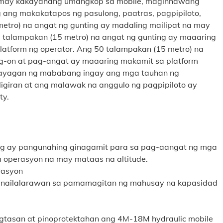
y may kakayahang umangkop sa mobile, maginhawang
 ang makakatapos ng pasulong, paatras, pagpipiloto,
metro) na angat ng gunting ay madaling mailipat na may
talampakan (15 metro) na angat ng gunting ay maaaring
 platform ng operator. Ang 50 talampakan (15 metro) na
ag-on at pag-angat ay maaaring makamit sa platform
apayagan ng mababang ingay ang mga tauhan ng
igiran at ang malawak na anggulo ng pagpipiloto ay
ty.
ing ay pangunahing ginagamit para sa pag-aangat ng mga
 operasyon na may mataas na altitude.
erasyon
ay nailalarawan sa pamamagitan ng mahusay na kapasidad
gtasan at pinoprotektahan ang 4M-18M hydraulic mobile