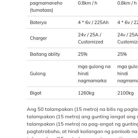
pagmamaneho
0.8km / h
0.8km / h
(tumataas)
Baterya
4 * 6v / 225Ah
4 * 6v / 
24v / 25A /
24v / 25A
Charger
Customized
Customiz
Baitang ablity
25%
25%
mga gulong na
mga gulo
Gulong
hindi
hindi
nagmamarka
nagmama
Bigat
1260kg
2100kg
Ang 50 talampakan (15 metro) na bilis ng pagla
talampakan (15 metro) ang gunting iangat ang
talampakan (15 metro) na pag-angat ng guntin
pagtatrabaho, at hindi kailangan ng panloob na 