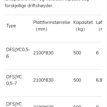
forskjellige driftshøyder.
Plattformstørrelse
Kapasitet
Løft
Type
（mm）
（kg）
（m
DFSJYC0.5-
2100*830
500
6
6
DFSJYC
2100*830
500
6.8
0,5-7
DFSJYC