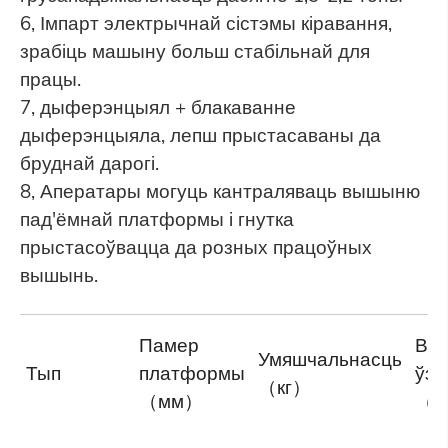
6, Імпарт электрычнай сістэмы кіравання,
зрабіць машыну больш стабільнай для
працы.
7, дыферэнцыял + блакаванне
дыферэнцыяла, лепш прыстасаваны да
бруднай дарогі.
8, Аператары могуць кантраляваць вышыню
пад'ёмнай платформы і гнутка
прыстасоўвацца да розных працоўных
вышынь.
Памер
Вы
Умяшчальнасць
Тып
платформы
ўз
（кг）
（мм）
（