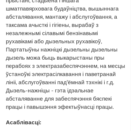
прыстані, стадыёна і іншага
шматпавярховага будаўніцтва, вышыннага
абсталявання, мантажу і абслугоўвання, а
таксама ачысткі і гігіены, вырабаў з
незалежнымі сілавымі бензінавымі
рухавікамі або дызельных рухавікоў,
Партатыўны нажніцкі дызельны дызельны
дызель можа быць выкарыстаны пры
перабоях з электразабеспячэннем, на месцы
ўстаноўкі электрасілкавання і паветранай
лініі, абслугоўванні пад'ёмнай тэхнікі і г.д.
Дызель-нажніцы - гэта ідэальнае
абсталяванне для забеспячэння бяспекі
працы і павышэння эфектыўнасці працы.
Асаблівасці: