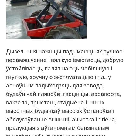
Дызельныя нажніцы падымаюць як ручное
перамяшчэнне і вялікую ёмістасць, добрую
ўстойлівасць, паляпшаюць мабільную і
гнуткую, зручную эксплуатацыю і г.д., у
асноўным падыходзяць для завода,
будаўнічай пляцоўкі, гасцініцы, аэрапорта,
вакзала, прыстані, стадыёна і іншых
высотных будынкаў высокіх ўстаноўка і
абслугоўванне вышыні, ачыстка і гігіена,
прадукцыя з аўтаномным бензінавым