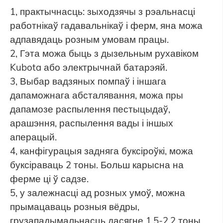
1, практычнасць: зыходзячы з рэальнасці
работнікаў гадавальнікаў і ферм, яна можа
адпавядаць розным умовам працы.
2, Гэта можа быць з дызельным рухавіком
Kubota або электрычнай батарэяй.
3, Выбар вадзяных помпаў і іншага
дапаможнага абсталявання, можа пры
дапамозе распылення пестыцыдаў,
арашэння, распылення вады і іншых
аперацый.
4, канфігурацыя задняга буксіроўкі, можа
буксіраваць 2 тоны. Больш карысна на
ферме ці ў садзе.
5, у залежнасці ад розных умоў, можна
прымацаваць розныя вёдры,
грузападымальнасць дасягне 1,5-2,2 тоны