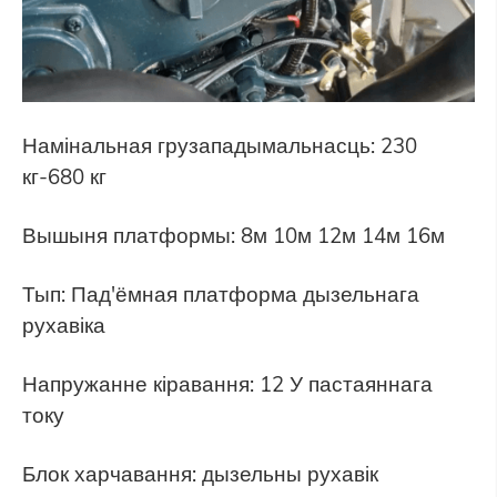
Намінальная грузападымальнасць: 230
кг-680 кг
Вышыня платформы: 8м 10м 12м 14м 16м
Тып: Пад'ёмная платформа дызельнага
рухавіка
Напружанне кіравання: 12 У пастаяннага
току
Блок харчавання: дызельны рухавік