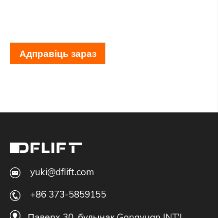
Адправіць зараз
yuki@dflift.com
+86 373-5859155
Паверх 30, будынак Gongyuan INT'I,