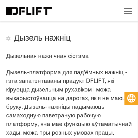
Дызель нажніц
Дызельная нажнічная сістэма
Дызель-платформа для пад'ёмных нажніц -
гэта запатэнтаваны прадукт DFLIFT, які
кіруецца дызельным рухавіком і можа
выкарыстоўвацца на дарогах, якія не маюць
Беларуская мова
бруку. Дызель-нажніцы падымаюць
самаходную паветраную рабочую
платформу, яна мае функцыю аўтаматычнай
хады, можа пры розных умовах працы,