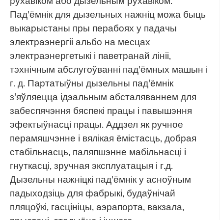
рухавіком або дызельным рухавіком.
Пад'ёмнік для дызельных нажніц можа быць
выкарыстаны пры перабоях у падачы
электраэнергіі альбо на месцах
электраэнергетыкі і паветранай лініі,
тэхнічным абслугоўванні пад'ёмных машын і
г. д. Партатыўны дызельны пад'ёмнік
з'яўляецца ідэальным абсталяваннем для
забеспячэння бяспекі працы і павышэння
эфектыўнасці працы. Аддзел як ручное
перамяшчэнне і вялікая ёмістасць, добрая
стабільнасць, паляпшэнне мабільнасці і
гнуткасці, зручная эксплуатацыя і г.д.
Дызельны нажніцкі пад'ёмнік у асноўным
падыходзіць для фабрыкі, будаўнічай
пляцоўкі, гасцініцы, аэрапорта, вакзала,