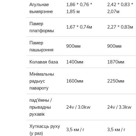
Агульнае
1,86 * 0,76 *
2,42 * 0,83 *
вымярэнне
1,85 м
2,07м
Памер
1,67 * 0,74м
2,27 * 0,83м
платформы
Памер
900мм
900мм
пашырэння
Колавая база
1400мм
1870мм
Мінімальны
радыус
1600мм
2250мм
павароту
пад'ёмны /
прывадны
24v / 3.0kw
24v / 3.3kw
рухавік
Хуткасць руху
3,5 км / г
3,5 км / г
(у раз)