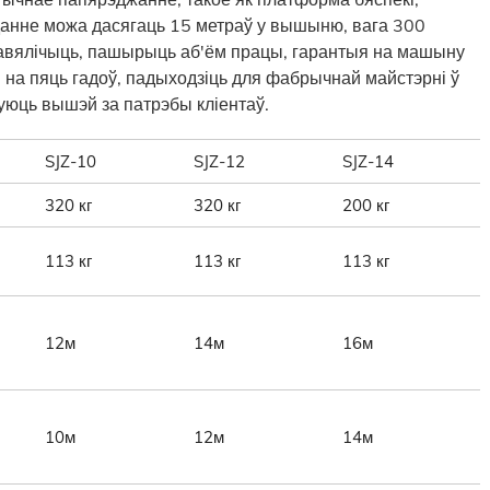
аданне можа дасягаць 15 метраў у вышыню, вага 300
павялічыць, пашырыць аб'ём працы, гарантыя на машыну
 на пяць гадоў, падыходзіць для фабрычнай майстэрні ў
ацуюць вышэй за патрэбы кліентаў.
SJZ-10
SJZ-12
SJZ-14
320 кг
320 кг
200 кг
113 кг
113 кг
113 кг
12м
14м
16м
10м
12м
14м