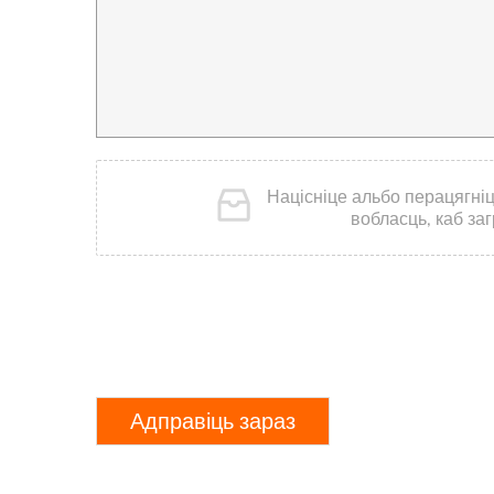
Націсніце альбо перацягні
вобласць, каб заг
Адправіць зараз