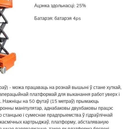
Ацэнка здольнасці: 25%
Батарэя: батарэя 4ps
аў) - можа працаваць на рознай вышыні ў стане хуткай,
 аперацыйнай платформай для выканання работ уверх і
ых. Нажніцы на 50 футаў (15 метраў) прымаюць
тронны маніпулятар, аднабаковы двухбаковы працэс
ую станцыю і сумеснае прадпрыемства ў гідраўлічнай
 касмічных картрыджаў, платформу, абсталяваную
ычнае папярэджанне, такое як платформа бяспекі,