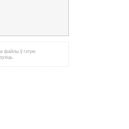
це файлы ў гэтую
рузіць.