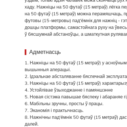
хаду. Нажніцы на 50 футаў (15 метраў) лёгка
на 50 футаў (15 метраў) можна перамяшчаць, п
футовы (15-метровы) пад'ёмнік для нажніц - гэт
дошцы платформы, самастойнага руху на ўвесь 
ў бясшумнай абстаноўцы, а шматкутная рулява
Адметнасць
1. Нажніцы на 50 футаў (15 метраў) у асноўным
вышынныя аперацыі.
2. Ідэальнае абсталяванне бяспечнай эксплуат
3. Нажніцы на 50 футаў (15 метраў) характары
4. Устойлівае ўзыходжанне і памяншэнне
5. Новая сістэма павышае бяспеку і абараняе 
6. Мабільны зручны, просты ў працы.
7. Эканомія і практычнасць.
8. Нажнічны пад'ёмнік 50 футаў (15 метраў) дас
далей.