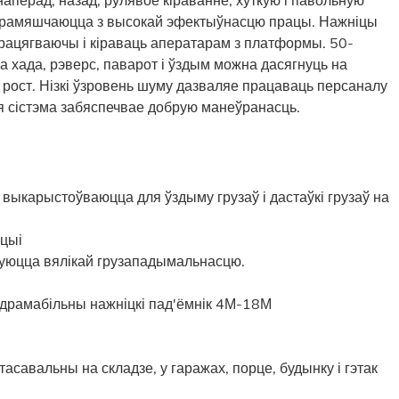
 перамяшчаюцца з высокай эфектыўнасцю працы. Нажніцы
рацягваючы і кіраваць аператарам з платформы. 50-
а хада, рэверс, паварот і ўздым можна дасягнуць на
рост. Нізкі ўзровень шуму дазваляе працаваць персаналу
я сістэма забяспечвае добрую манеўранасць.
 выкарыстоўваюцца для ўздыму грузаў і дастаўкі грузаў на
ацыі
зуюцца вялікай грузападымальнасцю.
гідрамабільны нажніцкі пад'ёмнік 4М-18М
тасавальны на складзе, у гаражах, порце, будынку і гэтак