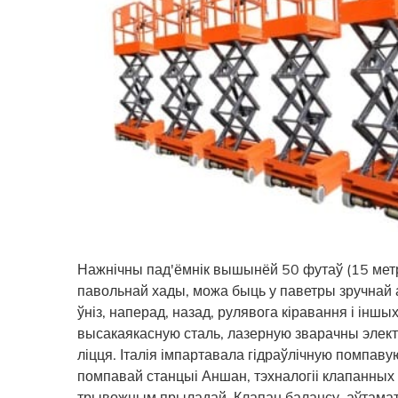
Нажнічны пад'ёмнік вышынёй 50 футаў (15 метр
павольнай хады, можа быць у паветры зручнай
ўніз, наперад, назад, рулявога кіравання і інш
высакаякасную сталь, лазерную зварачны элек
ліцця. Італія імпартавала гідраўлічную помпав
помпавай станцыі Аншан, тэхналогіі клапанных
трывожным прыладай. Клапан балансу, аўтамат