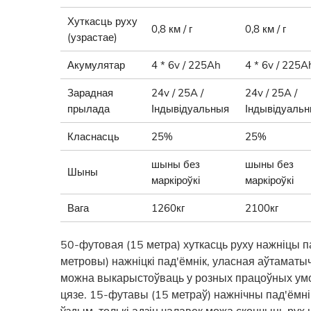
Хуткасць руху
0,8 км / г
0,8 км / г
(узрастае)
Акумулятар
4 * 6v / 225Ah
4 * 6v / 225A
Зарадная
24v / 25A /
24v / 25A /
прылада
Індывідуальныя
Індывідуаль
Класнасць
25%
25%
шыны без
шыны без
Шыны
маркіроўкі
маркіроўкі
Вага
1260кг
2100кг
50-футовая (15 метра) хуткасць руху нажніцы
метровы) нажніцкі пад'ёмнік, уласная аўтамат
можна выкарыстоўваць у розных працоўных умов
цязе. 15-футавы (15 метраў) нажнічны пад'ёмнік
ўздым, толькі адзін чалавек можа скончыць рух 