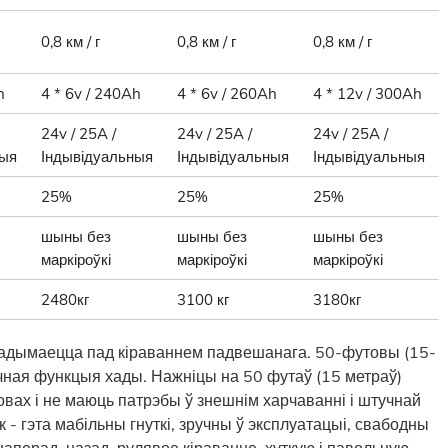
0,8 км / г
0,8 км / г
0,8 км / г
h
4 * 6v / 240Ah
4 * 6v / 260Ah
4 * 12v / 300Ah
24v / 25A /
24v / 25A /
24v / 25A /
ныя
Індывідуальныя
Індывідуальныя
Індывідуальныя
25%
25%
25%
шыны без
шыны без
шыны без
маркіроўкі
маркіроўкі
маркіроўкі
2480кг
3100 кг
3180кг
 падымаецца пад кіраваннем падвешанага. 50-футовы (15-
ычная функцыя хады. Нажніцы на 50 футаў (15 метраў)
ах і не маюць патрэбы ў знешнім харчаванні і штучнай
 - гэта мабільны гнуткі, зручны ў эксплуатацыі, свабодны
наперад, назад, рулявое кіраванне, хуткую і павольную