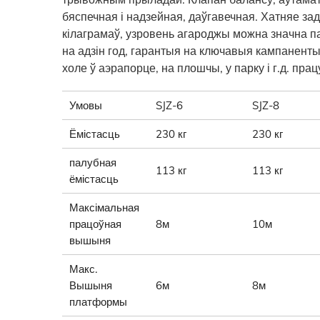
бяспечная і надзейная, даўгавечная. Хатняе з
кілаграмаў, узровень агароджы можна значна 
на адзін год, гарантыя на ключавыя кампаненты
холе ў аэрапорце, на плошчы, у парку і г.д. пр
Умовы
SJZ-6
SJZ-8
Ёмістасць
230 кг
230 кг
палубная
113 кг
113 кг
ёмістасць
Максімальная
працоўная
8м
10м
вышыня
Макс.
Вышыня
6м
8м
платформы