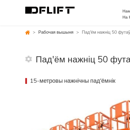
Нам
На 
>
Рабочая вышыня
>
Пад'ём нажніц 50 футаў
Пад'ём нажніц 50 фута
15-метровы нажнічны пад'ёмнік