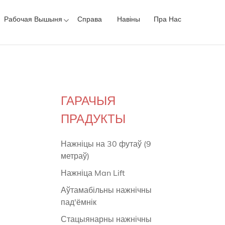
Рабочая Вышыня
Справа
Навіны
Пра Нас
ГАРАЧЫЯ
ПРАДУКТЫ
Нажніцы на 30 футаў (9
метраў)
Нажніца Man Lift
Аўтамабільны нажнічны
пад'ёмнік
Стацыянарны нажнічны