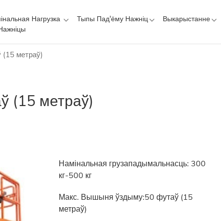
інальная Нагрузка
Тыпы Пад'ёму Нажніц
Выкарыстанне
Нажніцы
 (15 метраў)
ў (15 метраў)
Намінальная грузападымальнасць: 300
кг-500 кг
Макс. Вышыня ўздыму:
50 футаў (15
метраў)