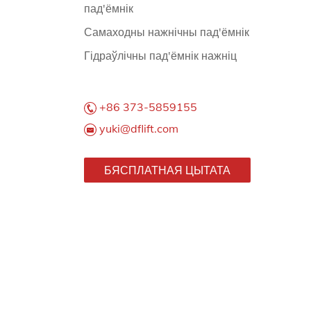
пад'ёмнік
Самаходны нажнічны пад'ёмнік
Гідраўлічны пад'ёмнік нажніц
+86 373-5859155
yuki@dflift.com
БЯСПЛАТНАЯ ЦЫТАТА