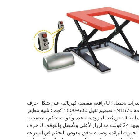
رافعة مقصية كهربائية على شكل حرف U مصممة خصيصًا للتعامل مع المنصات ، ولا حاجة إلى حفرة أو منحدرات تحميل ؛
قة عن بُعد المزودة بقاعدة وأدوات تحكم ، محمية بـ IP54. رافعة مقصية كهربائية علوية منخفضة الارتفاع على شكل
حرف U مزودة بمحيط أمان لمنع الهبوط عند ملامسة العوائق. صندوق تحكم بجهد 24 فولت مع أزرار لأعلى ولأسفل والتوقف
لحمولة الزائدة وصمام تدفق معوض للتحكم في السرعة