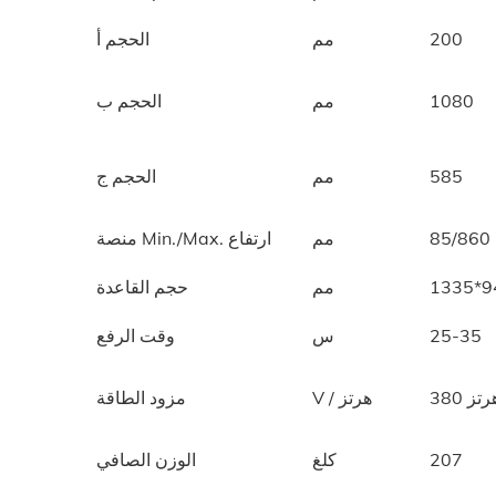
200
مم
الحجم أ
1080
مم
الحجم ب
585
مم
الحجم ج
85/860
مم
منصة Min./Max. ارتفاع
1335*9
مم
حجم القاعدة
25-35
س
وقت الرفع
V / هرتز
مزود الطاقة
207
كلغ
الوزن الصافي