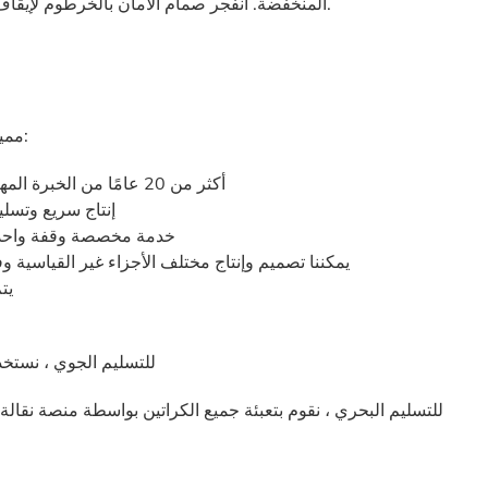
المنخفضة. انفجر صمام الأمان بالخرطوم لإيقاف طاولة الرفع ، مما يؤدي إلى خفض حالة كسر الخرطوم.
مميزاتنا في خط الطلاء الكهربائي وخط معدات مناولة المواد:
أكثر من 20 عامًا من الخبرة المهنية في خط الطلاء الكهربائي وصناعة مناولة المواد ؛
إنتاج سريع وتسل
خدمة مخصصة وقفة واحدة 
تتوفر خدمات OEM / ODM. يمكننا تصميم وإنتاج مختلف الأجزاء غير القيا
يتم
- للتسليم الجوي ، نست