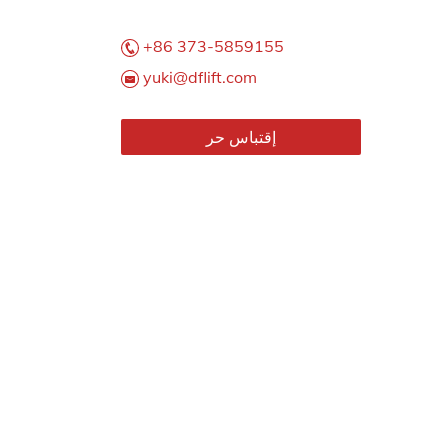
+86 373-5859155
yuki@dflift.com
إقتباس حر