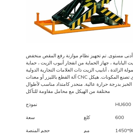
10 مم فوق سطح الأرض عند أدنى مستوى. تم تجهيز نظام موازنة رفع المقص منخفض
 اليابانية ، جهاز الحماية من انفجار أنبوب الزيت ، حماية
آلة القطع بالليزر أو معدات CNC الأخرى تصنع المكونات. هيكل X صلب صلب من سبيكة ، لديه مقاومة جيدة للصدأ وليس من
لخبز بدرجة حرارة عالية. منحدر كامتداد مناسب لأطوال
مختلفة من الهيكل مع محامل مقاومة للتآكل
HU600
نموذج
600
كلغ
سعة
1450*9
مم
حجم المنصة