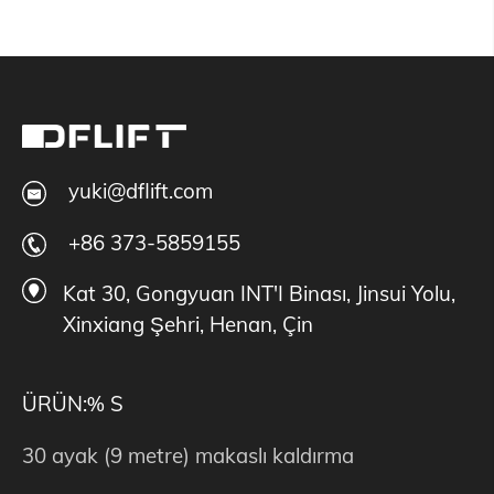
yuki@dflift.com
+86 373-5859155
Kat 30, Gongyuan INT'I Binası, Jinsui Yolu,
Xinxiang Şehri, Henan, Çin
ÜRÜN:% S
30 ayak (9 metre) makaslı kaldırma