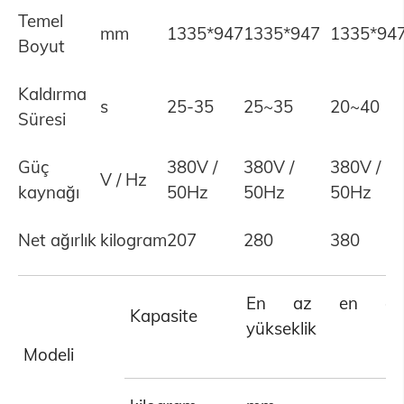
Temel
mm
1335*947
1335*947
1335*94
Boyut
Kaldırma
s
25-35
25~35
20~40
Süresi
Güç
380V /
380V /
380V /
V / Hz
kaynağı
50Hz
50Hz
50Hz
Net ağırlık
kilogram
207
280
380
En az en çok
Kapasite
yükseklik
Modeli