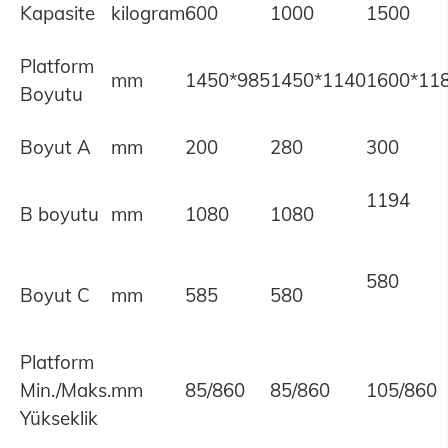
Kapasite
kilogram
600
1000
1500
Platform
mm
1450*985
1450*1140
1600*11
Boyutu
Boyut A
mm
200
280
300
1194
B boyutu
mm
1080
1080
580
Boyut C
mm
585
580
Platform
Min./Maks.
mm
85/860
85/860
105/860
Yükseklik