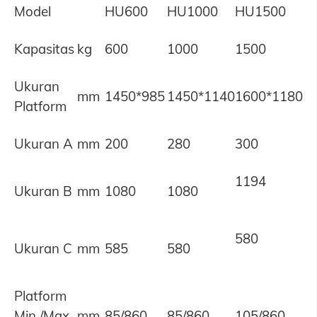
Model
HU600
HU1000
HU1500
Kapasitas
kg
600
1000
1500
Ukuran
mm
1450*985
1450*1140
1600*1180
Platform
Ukuran A
mm
200
280
300
1194
Ukuran B
mm
1080
1080
580
Ukuran C
mm
585
580
Platform
Min./Max.
mm
85/860
85/860
105/860