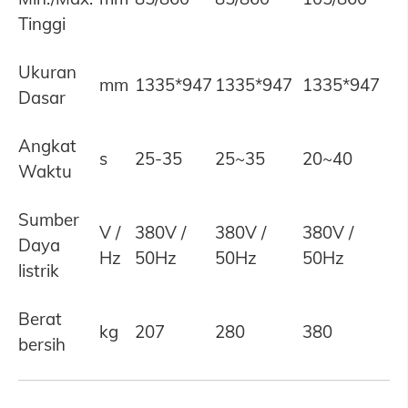
Tinggi
Ukuran
mm
1335*947
1335*947
1335*947
Dasar
Angkat
s
25-35
25~35
20~40
Waktu
Sumber
V /
380V /
380V /
380V /
Daya
Hz
50Hz
50Hz
50Hz
listrik
Berat
kg
207
280
380
bersih