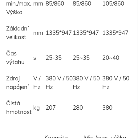
min./max.
mm
85/860
85/860
105/860
Výška
Základní
mm
1335*947
1335*947
1335*947
velikost
Čas
s
25-35
25~35
20~40
výtahu
Zdroj
V /
380 V / 50
380 V / 50
380 V / 50
napájení
Hz
Hz
Hz
Hz
Čistá
kg
207
280
380
hmotnost
Kapacita
Min./max. výška