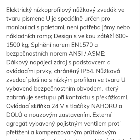
Elektrický nízkoprofilový nůžkový zvedák ve
tvaru písmene U je speciálně určen pro
manipulaci s paletami, není potřeba jámy nebo
nákladních ramp; Design s velkou zátěží 600-
1500 kg; Splnění norem EN1570 a
bezpečnostních norem ANSI / ASME;
Dálkový napájecí zdroj s podstavcem a
ovládacími prvky, chráněný IP54. Nůžková
zvedací plošina s nízkým profilem ve tvaru U
vybavená bezpečnostním obvodem, který
zabraňuje sestupu při kontaktu s překážkami.
Ovládací skříňka 24 V s tlačítky NAHORU a
DOLŮ a nouzovým zastavením. Externí
agregát vybavený pojistným ventilem proti
přetížení a kompenzovaným průtokovým