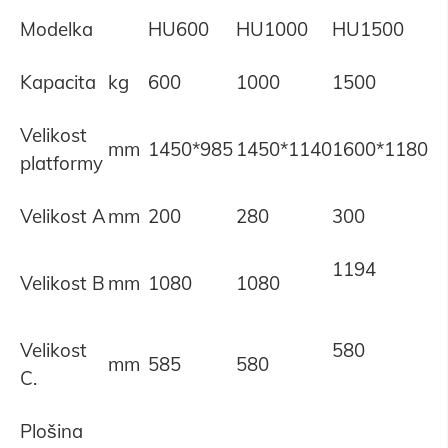
Modelka
HU600
HU1000
HU1500
Kapacita
kg
600
1000
1500
Velikost
mm
1450*985
1450*1140
1600*1180
platformy
Velikost A
mm
200
280
300
1194
Velikost B
mm
1080
1080
Velikost
580
mm
585
580
C.
Plošina