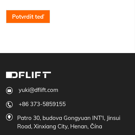
Potvrdit teď
yuki@dflift.com
+86 373-5859155
Patro 30, budova Gongyuan INT'I, Jinsui
Road, Xinxiang City, Henan, Čína