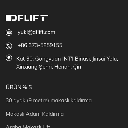
yuki@dflift.com
+86 373-5859155
Kat 30, Gongyuan INT'I Binası, Jinsui Yolu,
Xinxiang Şehri, Henan, Çin
ÜRÜN:% S
30 ayak (9 metre) makaslı kaldırma
Makaslı Adam Kaldırma
Araba Makaslı Lift