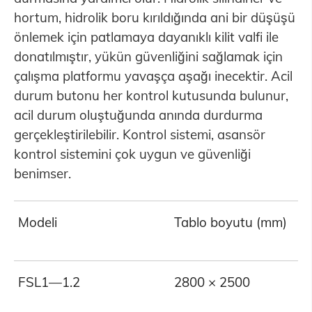
hortum, hidrolik boru kırıldığında ani bir düşüşü
önlemek için patlamaya dayanıklı kilit valfi ile
donatılmıştır, yükün güvenliğini sağlamak için
çalışma platformu yavaşça aşağı inecektir. Acil
durum butonu her kontrol kutusunda bulunur,
acil durum oluştuğunda anında durdurma
gerçekleştirilebilir. Kontrol sistemi, asansör
kontrol sistemini çok uygun ve güvenliği
benimser.
Modeli
Tablo boyutu (mm)
Y
FSL1—1.2
2800 × 2500
1