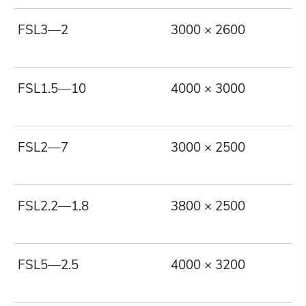
FSL3—2
3000 × 2600
3
FSL1.5—10
4000 × 3000
1
FSL2—7
3000 × 2500
2
FSL2.2—1.8
3800 × 2500
2
FSL5—2.5
4000 × 3200
5