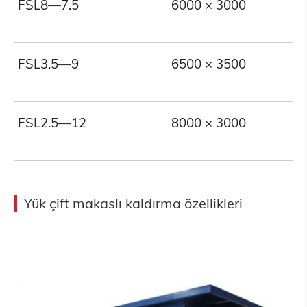
FSL8—7.5
6000 × 3000
8
FSL3.5—9
6500 × 3500
3
FSL2.5—12
8000 × 3000
2
Yük çift makaslı kaldırma özellikleri