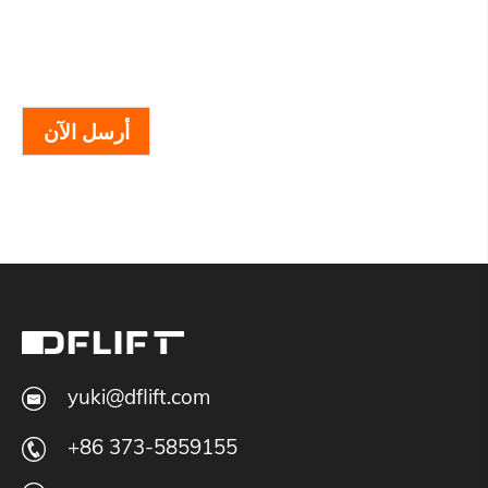
أرسل الآن
yuki@dflift.com
+86 373-5859155