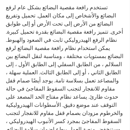
تستخدم رافعة مقصية البضائع بشكل عام لرفع
البضائع والأشخاص إلى مكان العمل. تحميل وتفريغ
البضائع من الأرض إلى تحت الأرض أو إلى طوابق
أخرى. تتميز رافعة مقصية البضائع بقدرة تحميل كبيرة.
نظام الرفع الهيدروليكي ثابت في الصعود والهبوط.
يمكن استخدام نظام رافعة مقصية البضائع لرفع
البضائع بمستويات مختلفة ، ومناسبة لنقل البضائع بين
السلالم ، من الطابق السفلي إلى الطابق الأول ، إلى
الطابق الثاني ، أو إلى الطابق الثالث. العملية سهلة ،
والمصاعد تعمل بسلاسة تامة. يوجد أيضًا صمام قفل
مقاوم للانفجار لتجنب السقوط المفاجئ في حالة
حدوث طارئ. يساعد نظام مفتاح الحد المصعد على
التوقف عند موضع دقيق. الأسطوانات الهيدروليكية
والخرطوم مزودان بصمام قفل مقاوم للانفجار لتجنب
السقوط المفاجئ بمجرد كسر الأنبوب الهيدروليكي ،
وستنخفض منصة العمل ببطء لضمان سلامة البضائع.