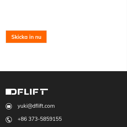
Skicka in nu
yuki@dflift.com
+86 373-5859155