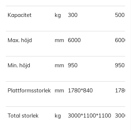
Kapacitet
kg
300
500
Max. höjd
mm
6000
6000
Min. höjd
mm
950
950
Plattformsstorlek
mm
1780*840
1780*
Total storlek
kg
3000*1100*1100
3000*