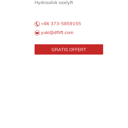
Hydraulisk saxlyft
+86 373-5859155
yuki@dflift.com
GRATIS OFFERT