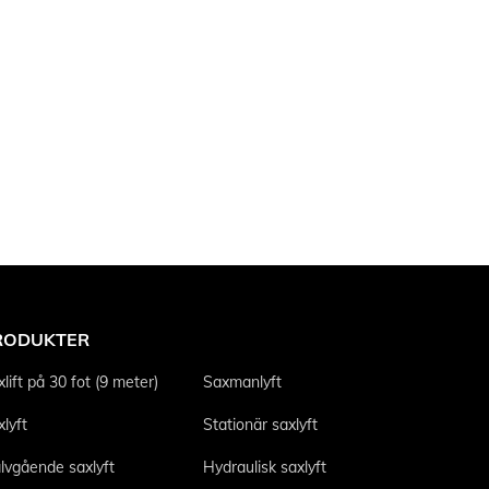
RODUKTER
lift på 30 fot (9 meter)
Saxmanlyft
lyft
Stationär saxlyft
älvgående saxlyft
Hydraulisk saxlyft