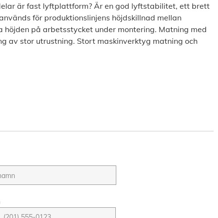
lar är fast lyftplattform? Är en god lyftstabilitet, ett brett
nvänds för produktionslinjens höjdskillnad mellan
tera höjden på arbetsstycket under montering. Matning med
g av stor utrustning. Stort maskinverktyg matning och
n