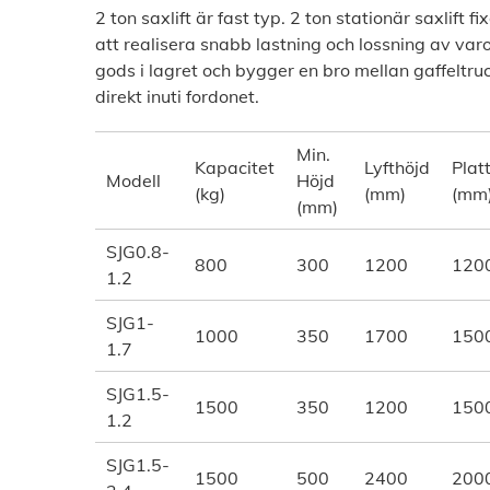
2 ton saxlift är fast typ. 2 ton stationär saxlift 
att realisera snabb lastning och lossning av varor
gods i lagret och bygger en bro mellan gaffeltru
direkt inuti fordonet.
Min.
Kapacitet
Lyfthöjd
Plat
Modell
Höjd
(kg)
(mm)
(mm
(mm)
SJG0.8-
800
300
1200
120
1.2
SJG1-
1000
350
1700
150
1.7
SJG1.5-
1500
350
1200
150
1.2
SJG1.5-
1500
500
2400
200