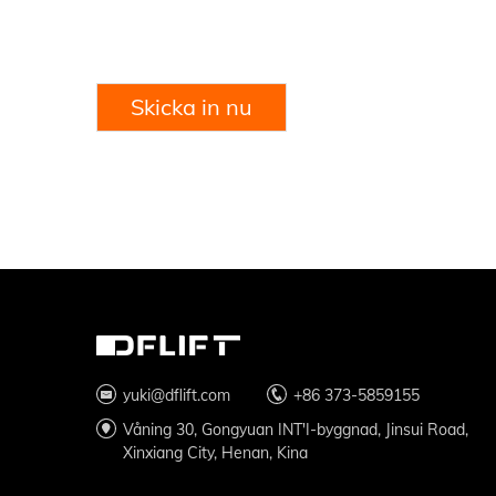
Skicka in nu
yuki@dflift.com
+86 373-5859155
Våning 30, Gongyuan INT'I-byggnad, Jinsui Road,
Xinxiang City, Henan, Kina