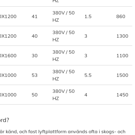
HZ
380V / 50
0X1200
41
1.5
860
HZ
380V / 50
0X1200
40
3
1300
HZ
380V / 50
0X1600
30
3
1100
HZ
380V / 50
0X1000
53
5.5
1500
HZ
380V / 50
0X1000
50
4
1450
HZ
ord?
 är känd, och fast lyftplattform används ofta i skogs- och