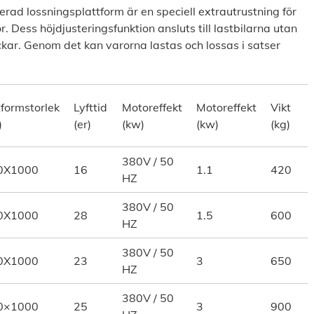
fixerad lossningsplattform är en speciell extrautrustning för
. Dess höjdjusteringsfunktion ansluts till lastbilarna utan
ckar. Genom det kan varorna lastas och lossas i satser
tformstorlek
Lyfttid
Motoreffekt
Motoreffekt
Vikt
)
(er)
(kw)
(kw)
(kg)
380V / 50
0X1000
16
1.1
420
HZ
380V / 50
0X1000
28
1.5
600
HZ
380V / 50
0X1000
23
3
650
HZ
380V / 50
0×1000
25
3
900