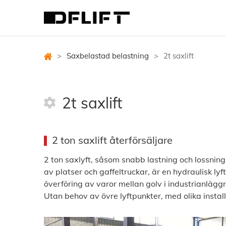
>
Saxbelastad belastning
>
2t saxlift
2t saxlift
2 ton saxlift återförsäljare
2 ton saxlyft, såsom snabb lastning och lossning
av platser och gaffeltruckar, är en hydraulisk lyf
överföring av varor mellan golv i industrianläg
Utan behov av övre lyftpunkter, med olika instal