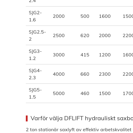
2.4
SJG2-
2000
500
1600
150
1.6
SJG2.5-
2500
620
2000
220
2
SJG3-
3000
415
1200
160
1.2
SJG4-
4000
660
2300
220
2.3
SJG5-
5000
460
1500
170
1.5
Varför välja DFLIFT hydrauliskt saxb
2 ton stationär saxlyft av effektiv arbetskvalitet