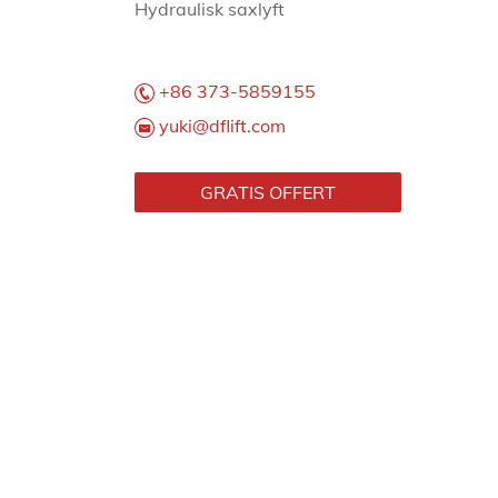
Hydraulisk saxlyft
+86 373-5859155
yuki@dflift.com
GRATIS OFFERT