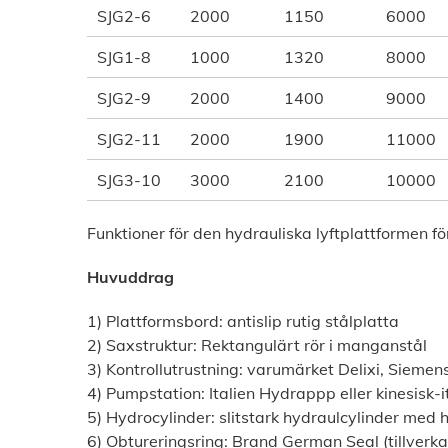
SJG2-6
2000
1150
6000
SJG1-8
1000
1320
8000
SJG2-9
2000
1400
9000
SJG2-11
2000
1900
11000
SJG3-10
3000
2100
10000
Funktioner för den hydrauliska lyftplattformen f
Huvuddrag
1) Plattformsbord: antislip rutig stålplatta
2) Saxstruktur: Rektangulärt rör i manganstål
3) Kontrollutrustning: varumärket Delixi, Siemens
4) Pumpstation: Italien Hydrappp eller kinesisk-i
5) Hydrocylinder: slitstark hydraulcylinder med 
6) Obtureringsring: Brand German Seal (tillverka