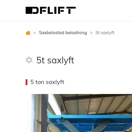
>
Saxbelastad belastning
>
5t saxlyft
5t saxlyft
5 ton saxlyft