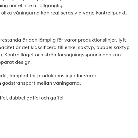
ng när el inte är tillgänglig.
e olika våningarna kan realiseras vid varje kontrollpunkt.
estanda är den lämplig för varor produktionslinjer, lyft
pacitet är det
klassificera till enkel saxtyp, dubbel saxtyp
n. Kontrollläget och strömförsörjningsspänningen kan
eparat design.
rkt, lämpligt
för produktionslinjer för varor.
h godstransport
mellan våningarna.
.
fel, dubbel gaffel och gaffel.