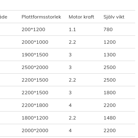
åde
Plattformsstorlek
Motor kraft
Själv vikt
200*1200
1.1
780
2000*1000
2.2
1200
1900*1500
3
1300
2500*2000
3
2500
2200*1500
2.2
2500
2200*1500
3
1800
2200*1800
4
2200
1800*1200
2.2
1480
2000*2000
4
2200