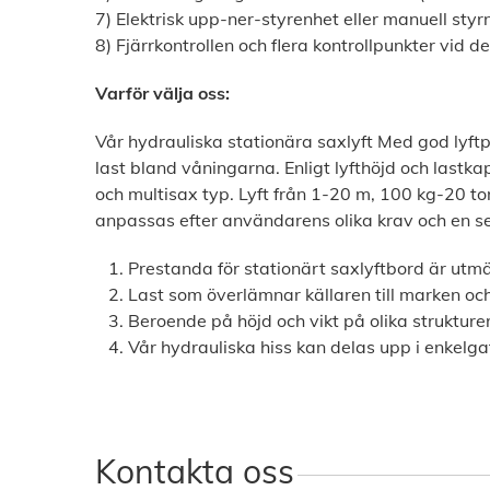
7) Elektrisk upp-ner-styrenhet eller manuell styrni
8) Fjärrkontrollen och flera kontrollpunkter vid d
Varför välja oss:
Vår hydrauliska stationära saxlyft Med god lyftpr
last
bland våningarna. Enligt lyfthöjd och lastka
och multisax
typ. Lyft från 1-20 m, 100 kg-20 to
anpassas efter användarens olika krav och en s
Prestanda för stationärt saxlyftbord är utmä
Last som överlämnar källaren till marken oc
Beroende på höjd och vikt på olika strukturer
Vår hydrauliska hiss kan delas upp i enkelgaf
Kontakta oss