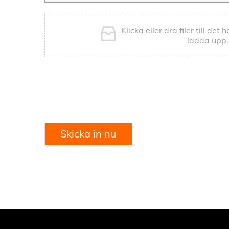
Klicka eller dra filer till det
ladda upp.
Skicka in nu