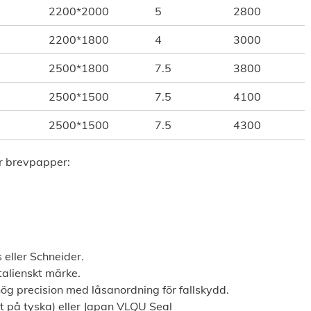
2200*2000
5
2800
2200*1800
4
3000
2500*1800
7.5
3800
2500*1500
7.5
4100
2500*1500
7.5
4300
ör brevpapper:
 eller Schneider.
talienskt märke.
hög precision med låsanordning för fallskydd.
t på tyska) eller Japan VLQU Seal