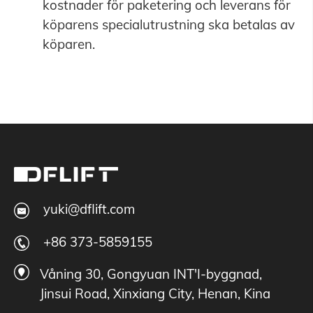
kostnader för paketering och leverans för
köparens specialutrustning ska betalas av
köparen.
yuki@dflift.com
+86 373-5859155
Våning 30, Gongyuan INT'I-byggnad,
Jinsui Road, Xinxiang City, Henan, Kina