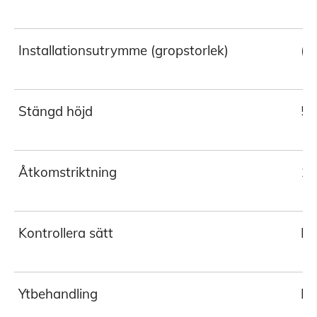
Installationsutrymme (gropstorlek)
(P
Stängd höjd
55
Åtkomstriktning
18
Kontrollera sätt
Pl
Ytbehandling
Pu