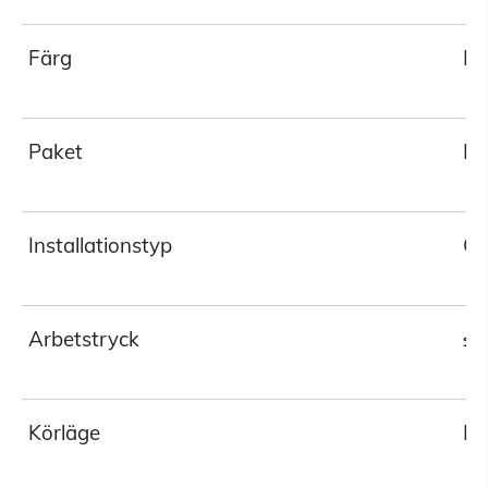
Färg
Fi
Paket
En
Installationstyp
Gr
Arbetstryck
≤
Körläge
Hy