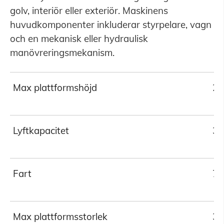
golv, interiör eller exteriör. Maskinens
huvudkomponenter inkluderar styrpelare, vagn
och en mekanisk eller hydraulisk
manövreringsmekanism.
Max plattformshöjd
2
Lyftkapacitet
30
Fart
70
Max plattformsstorlek
30