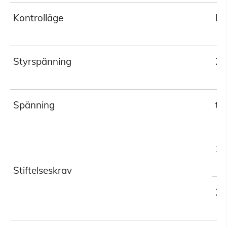
Kontrolläge
PL
Styrspänning
24
Spänning
tr
1.
Stiftelseskrav
2.