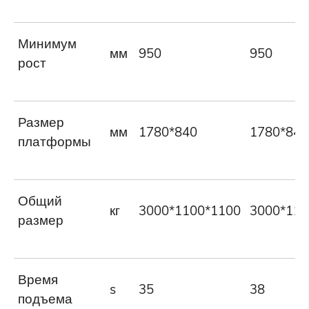
Минимум
мм
950
950
рост
Размер
мм
1780*840
1780*840
платформы
Общий
кг
3000*1100*1100
3000*110
размер
Время
s
35
38
подъема