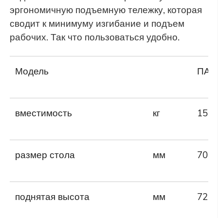
эргономичную подъемную тележку, которая
сводит к минимуму изгибание и подъем
рабочих. Так что пользоваться удобно.
Модель
ПА-
вместимость
кг
150
размер стола
мм
700 
поднятая высота
мм
720