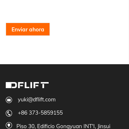
Enviar ahora
yuki@dflift.com
+86 373-5859155
Piso 30, Edificio Gongyuan INT'I, Jinsui