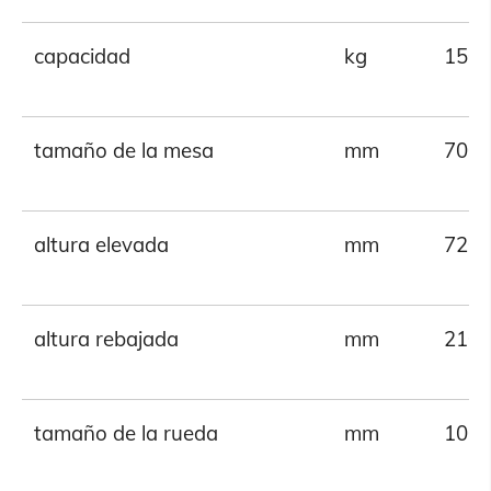
capacidad
kg
150
tamaño de la mesa
mm
700 
altura elevada
mm
720
altura rebajada
mm
210
tamaño de la rueda
mm
100