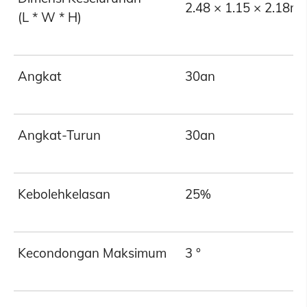
2.48 × 1.15 × 2.18m
(L * W * H)
Angkat
30an
Angkat-Turun
30an
Kebolehkelasan
25%
Kecondongan Maksimum
3 °