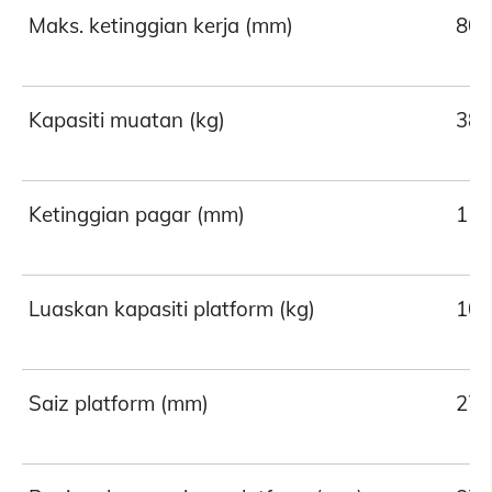
Maks. ketinggian kerja (mm)
80
Kapasiti muatan (kg)
38
Ketinggian pagar (mm)
11
Luaskan kapasiti platform (kg)
10
Saiz platform (mm)
270