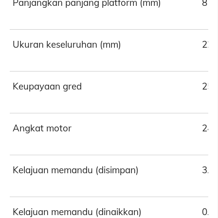
Panjangkan panjang platform (mm)
87
Ukuran keseluruhan (mm)
227
Keupayaan gred
25
Angkat motor
24V
Kelajuan memandu (disimpan)
3.5k
Kelajuan memandu (dinaikkan)
0.8k