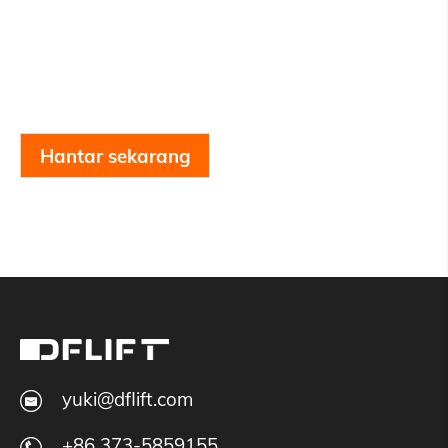
Hantar sekarang
yuki@dflift.com
+86 373-5859155