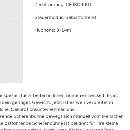
Zertifizierung: CE ISO9001
Steuermodus: Selbstfahrend
Hubhöhe: 3-14m
peziell für Arbeiten in Innenräumen entwickelt. Es ist
ein geringes Gewicht. Jetzt ist es weit verbreitet in
Höhe, Dekorationsunternehmen und
ahrende Scherenbühne bewegt sich manuell vom Menschen
selbstfahrende Scherenbühne ist bekannt für ihre kleine
d ihre sehr niedrige Ausfallrate. Kleine Scherenbühne