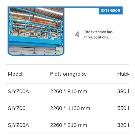
Modell
Plattformgröße
Hubkap
SJYZ06A
2260 * 810 mm
380 kg
SJYZ06
2260 * 1130 mm
550 kg
SJYZ08A
2260 * 810 mm
320 kg