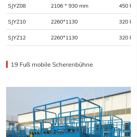
SJYZ08
2106 * 930 mm
450 kg
SJYZ10
2260*1130
320 kg
SJYZ12
2260*1130
320 kg
19 Fuß mobile Scherenbühne