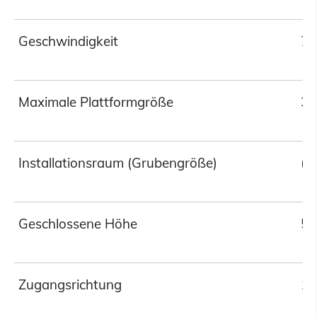
Geschwindigkeit
70
Maximale Plattformgröße
30
Installationsraum (Grubengröße)
(P
Geschlossene Höhe
55
Zugangsrichtung
18