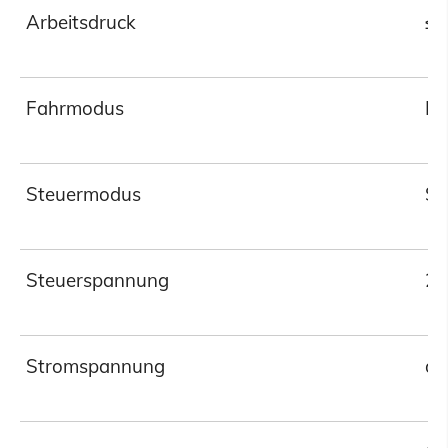
Arbeitsdruck
≤ 
Fahrmodus
Hy
Steuermodus
SP
Steuerspannung
24
Stromspannung
dr