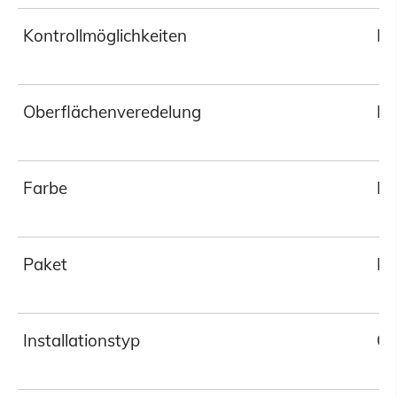
Kontrollmöglichkeiten
Pl
Oberflächenveredelung
Pu
Farbe
Er
Paket
Ei
Installationstyp
Gr