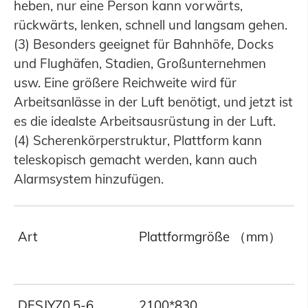
heben, nur eine Person kann vorwärts,
rückwärts, lenken, schnell und langsam gehen.
(3) Besonders geeignet für Bahnhöfe, Docks
und Flughäfen, Stadien, Großunternehmen
usw. Eine größere Reichweite wird für
Arbeitsanlässe in der Luft benötigt, und jetzt ist
es die idealste Arbeitsausrüstung in der Luft.
(4) Scherenkörperstruktur, Plattform kann
teleskopisch gemacht werden, kann auch
Alarmsystem hinzufügen.
K
Art
Plattformgröße （mm）
（
DFSJYZ0.5-6
2100*830
5