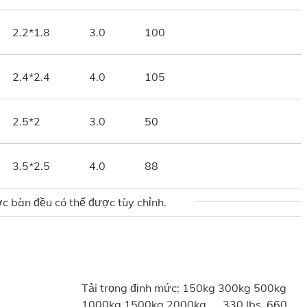
2.2*1.8
3.0
100
2.4*2.4
4.0
105
2.5*2
3.0
50
3.5*2.5
4.0
88
c bàn đều có thể được tùy chỉnh.
Tải trọng định mức: 150kg 300kg 500kg
1000kg 1500kg 2000kg ， 330 lbs. 660