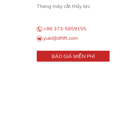
Thang máy cắt thủy lực
+86 373-5859155
yuki@dflift.com
BÁO GIÁ MIỄN PHÍ