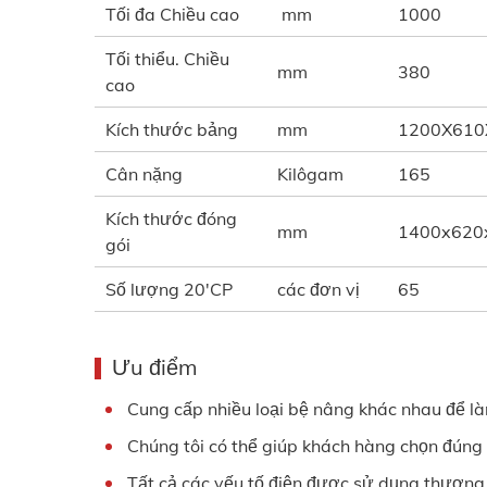
Tối đa Chiều cao
mm
1000
Tối thiểu. Chiều
mm
380
cao
Kích thước bảng
mm
1200X610
Cân nặng
Kilôgam
165
Kích thước đóng
mm
1400x620
gói
Số lượng 20'CP
các đơn vị
65
Ưu điểm
Cung cấp nhiều loại bệ nâng khác nhau để l
Chúng tôi có thể giúp khách hàng chọn đúng 
Tất cả các yếu tố điện được sử dụng thương h