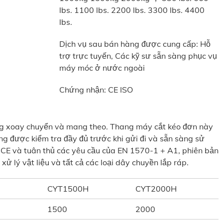
lbs. 1100 lbs. 2200 lbs. 3300 lbs. 4400
lbs.
Dịch vụ sau bán hàng được cung cấp: Hỗ
trợ trực tuyến, Các kỹ sư sẵn sàng phục vụ
máy móc ở nước ngoài
Chứng nhận: CE ISO
ng xoay chuyển và mang theo. Thang máy cắt kéo đơn này
ng được kiểm tra đầy đủ trước khi gửi đi và sẵn sàng sử
CE và tuân thủ các yêu cầu của EN 1570-1 + A1, phiên bản
ử lý vật liệu và tất cả các loại dây chuyền lắp ráp.
H
CYT1500H
CYT2000H
1500
2000