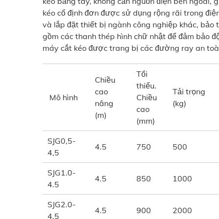
kéo bằng tay, không cần nguồn điện bên ngoài, g
kéo cố định đơn được sử dụng rộng rãi trong điện,
và lắp đặt thiết bị ngành công nghiệp khác, bảo t
gồm các thanh thép hình chữ nhật để đảm bảo độ
máy cắt kéo được trang bị các đường ray an to
Tối
Chiều
thiểu.
cao
Tải trọng
Mô hình
Chiều
nâng
(kg)
cao
(m)
(mm)
SJG0,5-
4.5
750
500
4,5
SJG1.0-
4.5
850
1000
4.5
SJG2.0-
4.5
900
2000
4.5