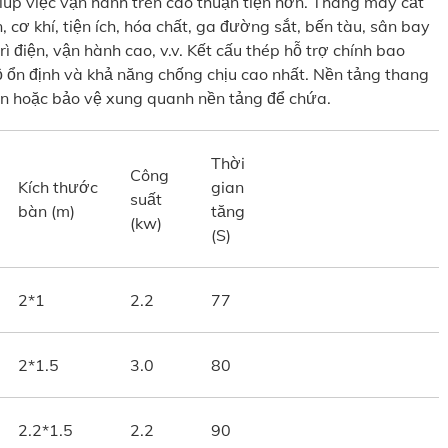
iúp việc vận hành trên cao thuận tiện hơn. Thang máy cắt
 cơ khí, tiện ích, hóa chất, ga đường sắt, bến tàu, sân bay
rì điện, vận hành cao, v.v. Kết cấu thép hỗ trợ chính bao
 ổn định và khả năng chống chịu cao nhất. Nền tảng thang
àn hoặc bảo vệ xung quanh nền tảng để chứa.
Thời
Công
Kích thước
gian
suất
bàn (m)
tăng
(kw)
(S)
2*1
2.2
77
2*1.5
3.0
80
2.2*1.5
2.2
90