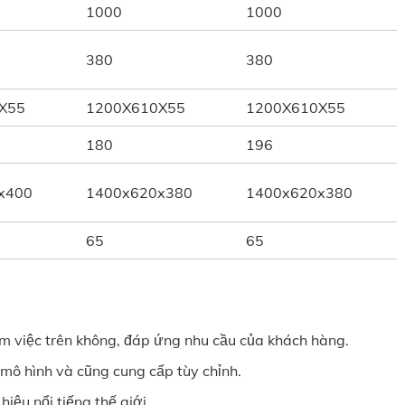
1000
1000
380
380
X55
1200X610X55
1200X610X55
180
196
x400
1400x620x380
1400x620x380
65
65
àm việc trên không, đáp ứng nhu cầu của khách hàng.
mô hình và cũng cung cấp tùy chỉnh.
iệu nổi tiếng thế giới.