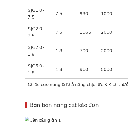
SJG1.0-
7.5
990
1000
7.5
SJG2.0-
7.5
1065
2000
7.5
SJG2.0-
1.8
700
2000
1.8
SJG5.0-
1.8
960
5000
1.8
Chiều cao nâng & Khả năng chịu lực & Kích thướ
Bán bàn nâng cắt kéo đơn