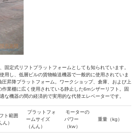
み、固定式リフトプラットフォームとしても知られています。
を使用し、低層ビルの貨物輸送機器で一般的に使用されていま
油圧昇降プラットフォーム。ワークショップ、倉庫、および上
の作業棚に広く使用されている静止した6mシザーリフト。固
最適な機器の間の経済的で実用的な代替エレベーターです。
プラットフォ
モーターの
フト範囲
ームサイズ
パワー
重量（kg）
んん）
（んん）
（kw）