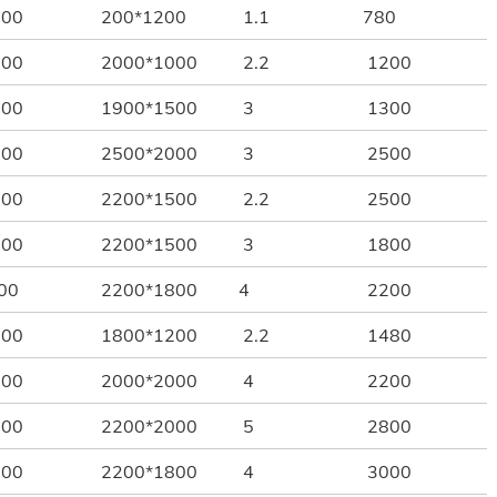
00
200*1200
1.1
780
00
2000*1000
2.2
1200
00
1900*1500
3
1300
00
2500*2000
3
2500
00
2200*1500
2.2
2500
00
2200*1500
3
1800
00
2200*1800
4
2200
00
1800*1200
2.2
1480
00
2000*2000
4
2200
00
2200*2000
5
2800
00
2200*1800
4
3000