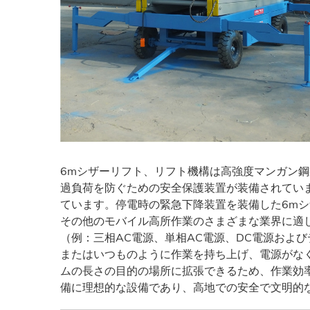
6mシザーリフト、リフト機構は高強度マンガン鋼
過負荷を防ぐための安全保護装置が装備されてい
ています。停電時の緊急下降装置を装備した6m
その他のモバイル高所作業のさまざまな業界に適
（例：三相AC電源、単相AC電源、DC電源およ
またはいつものように作業を持ち上げ、電源がな
ムの長さの目的の場所に拡張できるため、作業効率
備に理想的な設備であり、高地での安全で文明的