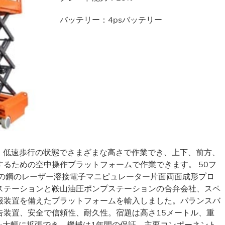
バッテリー：4psバッテリー
速、低速歩行の状態でさまざまな高さで作業でき、上下、前方、
るための空中操作プラットフォームで作業できます。 50フ
質の鋼のレーザー溶接電子マニピュレーター片面両面成形プロ
ステーションと鞍山油圧ポンプステーションの合弁会社、スペ
報装置を備えたプラットフォームを輸入しました。バランスバ
告装置、安全で信頼性、耐久性。宿題は高さ15メートル、重
を大幅に拡張でき、機械は1年間の保証、主要コンポーネント