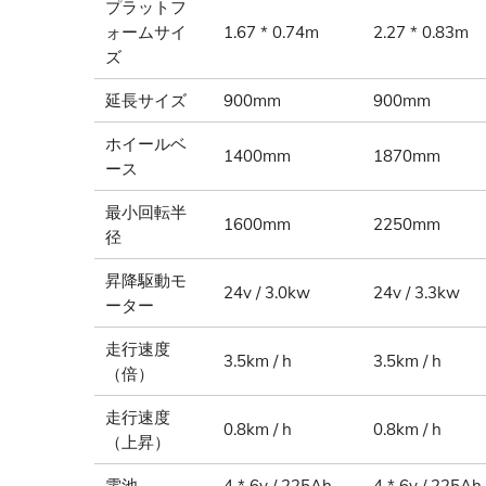
プラットフ
ォームサイ
1.67 * 0.74m
2.27 * 0.83m
ズ
延長サイズ
900mm
900mm
ホイールベ
1400mm
1870mm
ース
最小回転半
1600mm
2250mm
径
昇降駆動モ
24v / 3.0kw
24v / 3.3kw
ーター
走行速度
3.5km / h
3.5km / h
（倍）
走行速度
0.8km / h
0.8km / h
（上昇）
電池
4 * 6v / 225Ah
4 * 6v / 225Ah