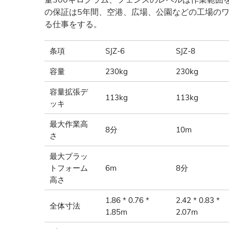
の保証は5年間、空港、広場、公園などの工場の
る仕事をする。
条項
SJZ-6
SJZ-8
容量
230kg
230kg
容量拡張デ
113kg
113kg
ッキ
最大作業高
8分
10m
さ
最大プラッ
トフォーム
6m
8分
高さ
1.86 * 0.76 *
2.42 * 0.83 *
全体寸法
1.85m
2.07m