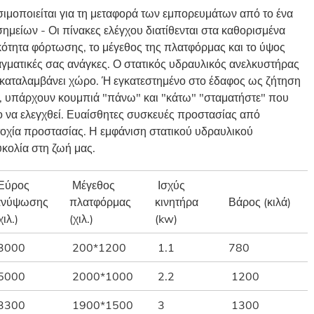
ιμοποιείται για τη μεταφορά των εμπορευμάτων από το ένα
μείων - Οι πίνακες ελέγχου διατίθενται στα καθορισμένα
ότητα φόρτωσης, το μέγεθος της πλατφόρμας και το ύψος
ματικές σας ανάγκες. Ο στατικός υδραυλικός ανελκυστήρας
ν καταλαμβάνει χώρο. Ή εγκατεστημένο στο έδαφος ως ζήτηση
, υπάρχουν κουμπιά "πάνω" και "κάτω" "σταματήστε" που
ο να ελεγχθεί. Ευαίσθητες συσκευές προστασίας από
χία προστασίας. Η εμφάνιση στατικού υδραυλικού
υκολία στη ζωή μας.
Εύρος
Μέγεθος
Ισχύς
ανύψωσης
πλατφόρμας
κινητήρα
Βάρος (κιλά)
χιλ.)
(χιλ.)
(kw)
3000
200*1200
1.1
780
5000
2000*1000
2.2
1200
3300
1900*1500
3
1300