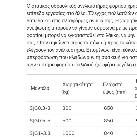
Ο στατικός υδραυλικός ανελκυστήρας φορτίου χρησ
επίπεδο εργασίας στο άλλο. Έλεγχος πολλαπλών ση
δάπεδα και στις πλατφόρμες ανύψωσης. Η χωρητικ
ανύψωσης μπορούν να γίνουν σύμφωνα με τις πραγ
φορτίου μπορεί να εγκατασταθεί στο λάκκο, να μη
σας. Όταν σηκώνετε προς τα πάνω ή προς τα κάτω
ελέγχουν τον ανελκυστήρα. Επομένως, είναι εύκολ
υπερφόρτωση που κλειδώνουν τη συσκευή για αστο
ανελκυστήρα φορτίου ψαλιδιού έχει φέρει μεγάλη ε
Χωρητικότητα
Ελάχιστο
Μοντέλο
(kg)
ύψος (mm)
(
SJG0.3-3
300
650
SJG0.5-5
500
850
SJG1-3.3
1000
840