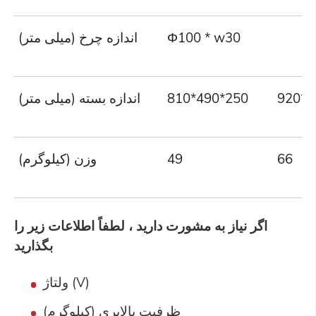
Φ100 * w30
اندازه چرخ (میلی متر)
920*5
810*490*250
اندازه بسته (میلی متر)
66
49
وزن (کیلوگرم)
اگر نیاز به مشورت دارید ، لطفاً اطلاعات زیر را
بگذارید
ولتاژ (V)
ظرفیت بالابری (کیلوگرم)