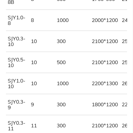
8B
SJY1.0-
8
1000
2000*1200
240
8
SJY0.3-
10
300
2100*1200
250
10
SJY0.5-
10
500
2100*1200
250
10
SJY1.0-
10
1000
2200*1300
265
10
SJY0.3-
9
300
1800*1200
220
9
SJY0.3-
11
300
2100*1200
260
11