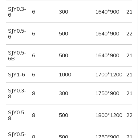
SJY0.3-
6
300
1640*900
215
6
SJY0.5-
6
500
1640*900
220
6
SJY0.5-
6
500
1640*900
210
6B
SJY1-6
6
1000
1700*1200
215
SJY0.3-
8
300
1750*900
215
8
SJY0.5-
8
500
1800*1200
220
8
SJY0.5-
8
500
1750*900
215