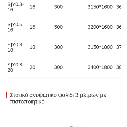
SJY0.3-
16
300
3150*1600
360
16
SJY0.5-
16
500
3200*1600
360
16
SJY0.3-
18
300
3150*1800
370
18
SJY0.3-
20
300
3400*1800
380
20
Στατικό ανυψωτικό ψαλίδι 3 μέτρων με
πιστοποιητικό