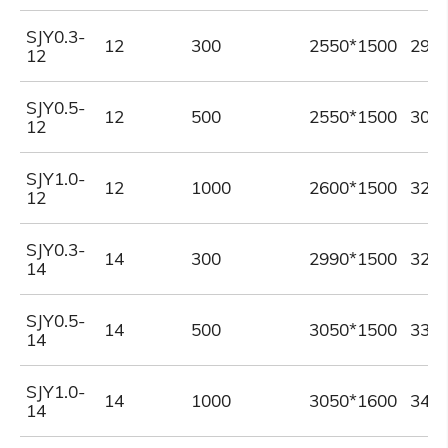
SJY0.3-
12
300
2550*1500
295
12
SJY0.5-
12
500
2550*1500
300
12
SJY1.0-
12
1000
2600*1500
320
12
SJY0.3-
14
300
2990*1500
325
14
SJY0.5-
14
500
3050*1500
330
14
SJY1.0-
14
1000
3050*1600
340
14