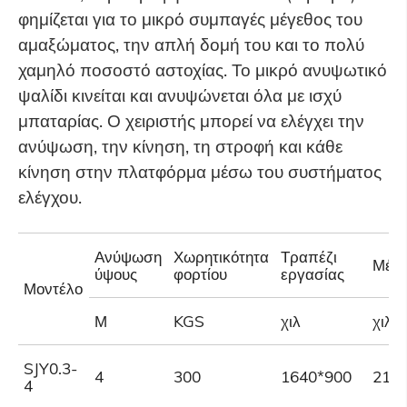
φημίζεται για το μικρό συμπαγές μέγεθος του
αμαξώματος, την απλή δομή του και το πολύ
χαμηλό ποσοστό αστοχίας. Το μικρό ανυψωτικό
ψαλίδι κινείται και ανυψώνεται όλα με ισχύ
μπαταρίας. Ο χειριστής μπορεί να ελέγχει την
ανύψωση, την κίνηση, τη στροφή και κάθε
κίνηση στην πλατφόρμα μέσω του συστήματος
ελέγχου.
Ανύψωση
Χωρητικότητα
Τραπέζι
Μέγε
ύψους
φορτίου
εργασίας
Μοντέλο
Μ
KGS
χιλ
χιλ
SJY0.3-
4
300
1640*900
215
4