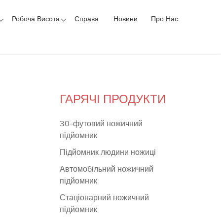
Робоча Висота
Справа
Новини
Про Нас
ГАРЯЧІ ПРОДУКТИ
30-футовий ножичний
підйомник
Підйомник людини ножиці
Автомобільний ножичний
підйомник
Стаціонарний ножичний
підйомник