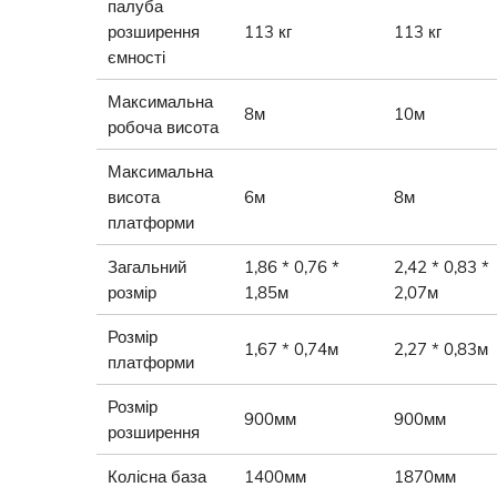
палуба
розширення
113 кг
113 кг
ємності
Максимальна
8м
10м
робоча висота
Максимальна
висота
6м
8м
платформи
Загальний
1,86 * 0,76 *
2,42 * 0,83 *
розмір
1,85м
2,07м
Розмір
1,67 * 0,74м
2,27 * 0,83м
платформи
Розмір
900мм
900мм
розширення
Колісна база
1400мм
1870мм