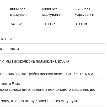
шини без
шини без
шини без
маркування
маркування
маркування
2480кг
3100 кг
3180 кг
 та опис
ання плити
* 4 мм високоякісна прямокутна трубка
а прямокутна трубка високої якості 100 * 50 * 4 мм
 плити 5 мм
юче колесо виготовлене з нейлонового ковзання, що
 зону, плавно вгору / вниз і злегка струшуйте