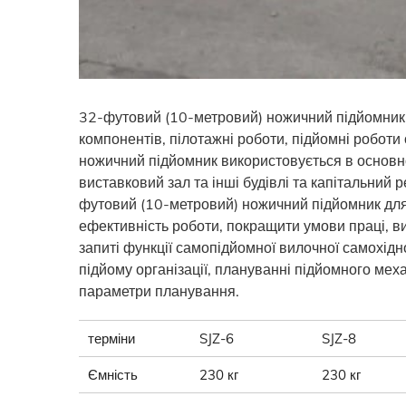
32-футовий (10-метровий) ножичний підйомник м
компонентів, пілотажні роботи, підйомні робот
ножичний підйомник використовується в основно
виставковий зал та інші будівлі та капітальний 
футовий (10-метровий) ножичний підйомник дл
ефективність роботи, покращити умови праці, ви
запиті функції самопідйомної вилочної самохідн
підйому організації, плануванні підйомного меха
параметри планування.
терміни
SJZ-6
SJZ-8
Ємність
230 кг
230 кг