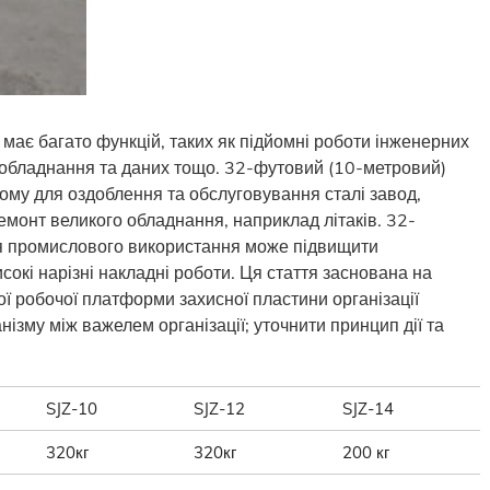
ає багато функцій, таких як підйомні роботи інженерних
и обладнання та даних тощо. 32-футовий (10-метровий)
му для оздоблення та обслуговування сталі завод,
ремонт великого обладнання, наприклад літаків. 32-
я промислового використання може підвищити
сокі нарізні накладні роботи. Ця стаття заснована на
ої робочої платформи захисної пластини організації
нізму між важелем організації; уточнити принцип дії та
SJZ-10
SJZ-12
SJZ-14
320кг
320кг
200 кг