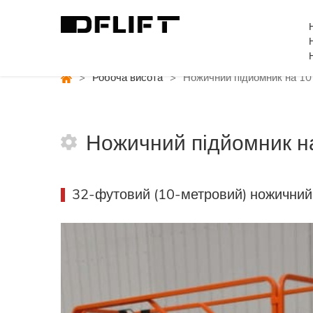
>
Робоча висота
>
Ножичний підйомник на 10 
Ножичний підйомник на
32-футовий (10-метровий) ножичний