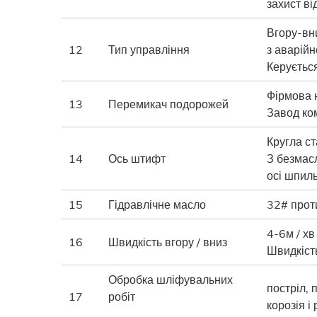
захист ві
Вгору-вни
12
Тип управління
з аварій
Керуєтьс
Фірмова н
13
Перемикач подорожей
Завод ко
Кругла с
14
Ось штифт
З безмас
осі шпил
15
Гідравлічне масло
32# прот
4-6м / хв
16
Швидкість вгору / вниз
Швидкіст
Обробка шліфувальних
постріл,
17
робіт
корозія і