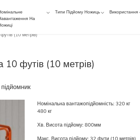
Номінальне
Типи Підйому Ножиць
Використання
Навантаження На
Ножиці
футів (10 метрів)
 10 футів (10 метрів)
 підйомник
Номінальна вантажопідйомність: 320 кг
480 кг
Хв. Висота підйому: 800мм
Макс. Висота підйому:
32 фути (10 метрів)