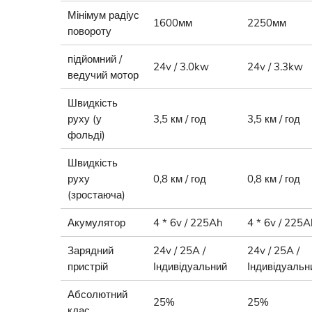
Мінімум радіус
1600мм
2250мм
повороту
підйомний /
24v / 3.0kw
24v / 3.3kw
ведучий мотор
Швидкість
руху (у
3,5 км / год
3,5 км / год
фольді)
Швидкість
руху
0,8 км / год
0,8 км / год
(зростаюча)
Акумулятор
4 * 6v / 225Ah
4 * 6v / 225A
Зарядний
24v / 25A /
24v / 25A /
пристрій
Індивідуальний
Індивідуальн
Абсолютний
25%
25%
клас