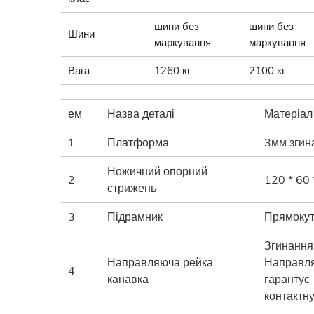
шини без
шини без
Шини
маркування
маркування
Вага
1260 кг
2100 кг
ем
Назва деталі
Матеріал
1
Платформа
3мм згин
Ножичний опорний
2
120 * 60 
стрижень
3
Підрамник
Прямокутн
Згинання
Направляюча рейка
Направля
4
канавка
гарантує
контактну