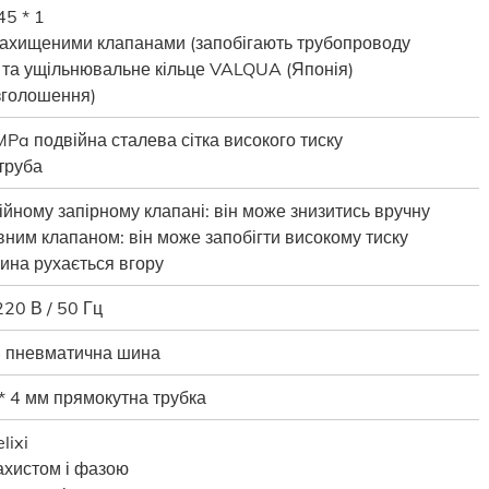
45 * 1
захищеними клапанами (запобігають трубопроводу
 та ущільнювальне кільце VALQUA (Японія)
озголошення)
Pa подвійна сталева сітка високого тиску
труба
йному запірному клапані: він може знизитись вручну
вним клапаном: він може запобігти високому тиску
ина рухається вгору
 220 В / 50 Гц
4 пневматична шина
* 4 мм прямокутна трубка
lixi
ахистом і фазою