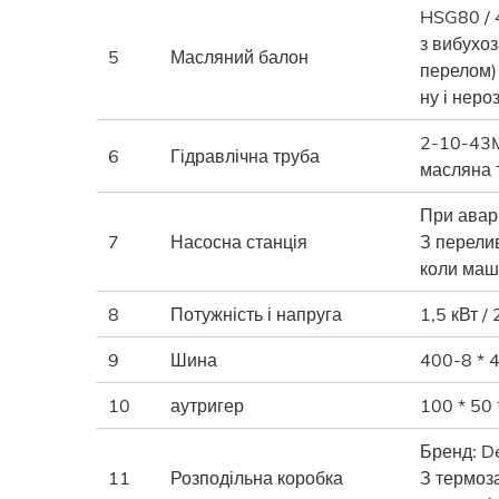
HSG80 / 
з вибухо
5
Масляний балон
перелом)
ну і нер
2-10-43M
6
Гідравлічна труба
масляна 
При аварі
7
Насосна станція
З перели
коли маш
8
Потужність і напруга
1,5 кВт /
9
Шина
400-8 * 
10
аутригер
100 * 50 
Бренд: De
11
Розподільна коробка
З термоз