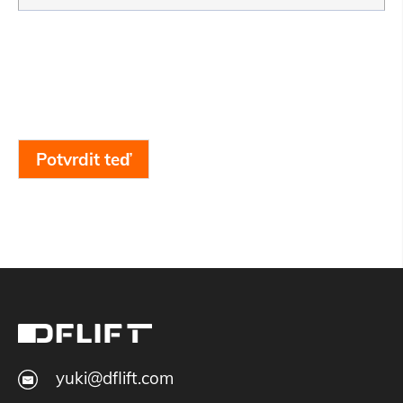
Potvrdit teď
yuki@dflift.com