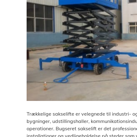
Trækkelige sakselifte er velegnede til industri-
bygninger, udstillingshaller, kommunikationsind
operationer. Bugseret sakselift er det professione
installationer og vedligeholdelse på steder som