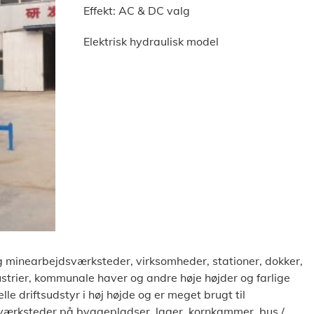
Effekt: AC & DC valg
Elektrisk hydraulisk model
 og minearbejdsværksteder, virksomheder, stationer, dokker,
ustrier, kommunale haver og andre høje højder og farlige
lle driftsudstyr i høj højde og er meget brugt til
 værksteder på byggepladser, lager, kornkammer, bus /