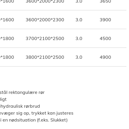
0*1600
3600*2000*2300
3.0
3650
0*1600
3600*2000*2300
3.0
3900
0*1800
3700*2100*2500
3.0
4500
0*1800
3800*2100*2500
3.0
4900
stål rektangulære rør
igt
tihydraulisk rørbrud
bevæger sig op, trykket kan justeres
 en nødsituation (f.eks. Slukket)