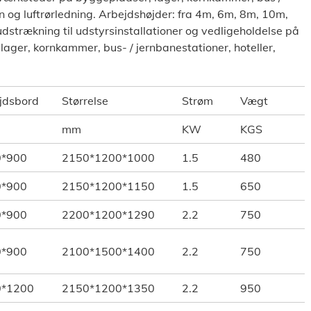
on og luftrørledning. Arbejdshøjder: fra 4m, 6m, 8m, 10m,
dstrækning til udstyrsinstallationer og vedligeholdelse på
ager, kornkammer, bus- / jernbanestationer, hoteller,
jdsbord
Størrelse
Strøm
Vægt
mm
KW
KGS
0*900
2150*1200*1000
1.5
480
0*900
2150*1200*1150
1.5
650
0*900
2200*1200*1290
2.2
750
0*900
2100*1500*1400
2.2
750
0*1200
2150*1200*1350
2.2
950