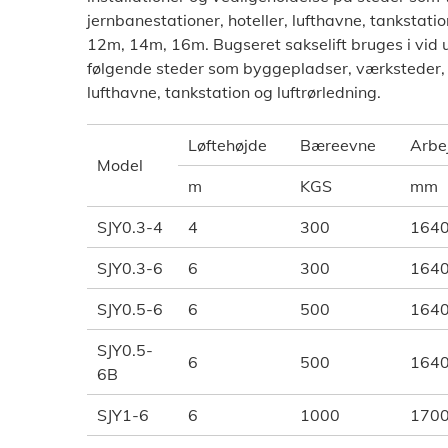
jernbanestationer, hoteller, lufthavne, tankstati
12m, 14m, 16m. Bugseret sakselift bruges i vid u
følgende steder som byggepladser, værksteder, l
lufthavne, tankstation og luftrørledning.
Løftehøjde
Bæreevne
Arbe
Model
m
KGS
mm
SJY0.3-4
4
300
164
SJY0.3-6
6
300
164
SJY0.5-6
6
500
164
SJY0.5-
6
500
164
6B
SJY1-6
6
1000
170