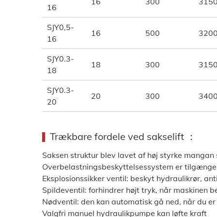
16
300
315
16
SJY0,5-
16
500
320
16
SJY0.3-
18
300
315
18
SJY0.3-
20
300
340
20
Trækbare fordele ved sakselift ：
Saksen struktur blev lavet af høj styrke mangan 
Overbelastningsbeskyttelsessystem er tilgængel
Eksplosionssikker ventil: beskyt hydraulikrør, an
Spildeventil: forhindrer højt tryk, når maskinen 
Nødventil: den kan automatisk gå ned, når du er i
Valgfri manuel hydraulikpumpe kan løfte kraft