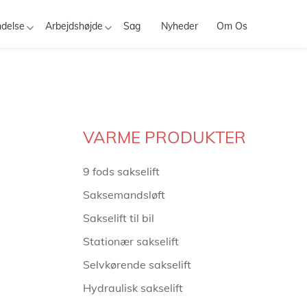
delse
Arbejdshøjde
Sag
Nyheder
Om Os
VARME PRODUKTER
9 fods sakselift
Saksemandsløft
Sakselift til bil
Stationær sakselift
Selvkørende sakselift
Hydraulisk sakselift