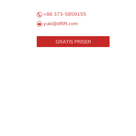
+86 373-5859155
yuki@dflift.com
GRATIS PRISER