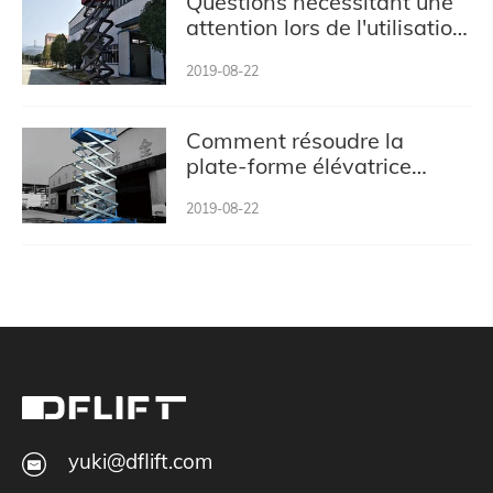
Questions nécessitant une
attention lors de l'utilisation
d'huile hydraulique
2019-08-22
d'ascenseur
Comment résoudre la
plate-forme élévatrice
électrique des petits
2019-08-22
problèmes et l'entretien
quotidien？
yuki@dflift.com