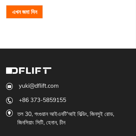
এখন জমা দিন
yuki@dflift.com
+86 373-5859155
তল 30, গংগুয়ান আইএনটি'আই বিল্ডিং, জিনসুই রোড,
জিনসিয়াং সিটি, হেনান, চীন